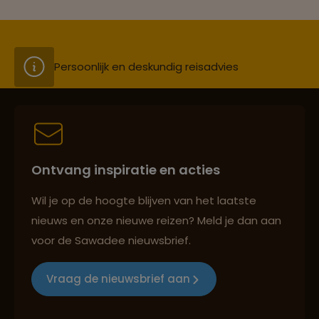
Persoonlijk en deskundig reisadvies
Best beoordeelde reisroutes
Ontvang inspiratie en acties
Reizen met oog voor mens, cultuur en milieu
Wil je op de hoogte blijven van het laatste
nieuws en onze nieuwe reizen? Meld je dan aan
voor de Sawadee nieuwsbrief.
Groepsreizen mét indivuele vrijheid
Vraag de nieuwsbrief aan