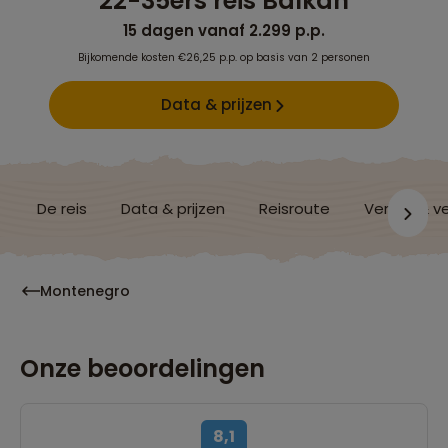
22-35ers reis Balkan
15 dagen vanaf 2.299 p.p.
Bijkomende kosten €26,25 p.p. op basis van 2 personen
Data & prijzen
De reis
Data & prijzen
Reisroute
Verblijf & v
Montenegro
Onze beoordelingen
8,1