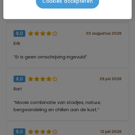
Cookies accepteren
iemand die heel veel zorg voor ons had en altijd
de juiste keuzes heeft gemaakt. Bedankt!”
8,0
02 augustus 2026
Erik
“Er is geen omschrijving ingevuld”
8,0
29 juli 2026
Bart
“Mooie combinatie van stadjes, natuur,
bergwandeling en chillen aan de kust.”
8,0
12 juli 2026