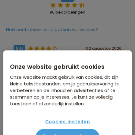
96 beoordelingen
Hoe controleren en plaatsen wij reviews?
8,0
02 augustus 2026
Jennifer
Onze website gebruikt cookies
“Fantastische gids, niets was hem teveel!”
Onze website maakt gebruik van cookies, dit zijn
kleine tekstbestanden, om je gebruikservaring te
verbeteren en de inhoud en advertenties af te
9,0
02 augustus 2026
stemmen op je interesses. Je kunt ze volledig
toestaan of afzonderlijk instellen.
Donya
“Wat een geweldige reis was dit! Een hele
Cookies instellen
bijzondere ervaring met avontuur, bergen, zee
en luxe. Vanja is een ontzettend goede gids,