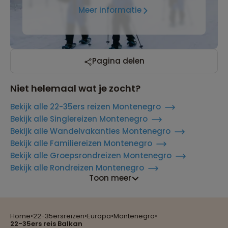
Meer informatie
Pagina delen
Niet helemaal wat je zocht?
Bekijk alle 22-35ers reizen Montenegro
Bekijk alle Singlereizen Montenegro
Bekijk alle Wandelvakanties Montenegro
Bekijk alle Familiereizen Montenegro
Bekijk alle Groepsrondreizen Montenegro
Bekijk alle Rondreizen Montenegro
Reizen met oog voor mens, cultuur en milieu
Toon meer
Home
•
22-35ersreizen
•
Europa
•
Montenegro
•
Groepsreizen mét indivuele vrijheid
22-35ers reis Balkan