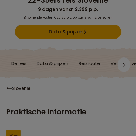
22-35ers reis Slovenië
9 dagen vanaf 2.399 p.p.
Bijkomende kosten €26,25 p.p. op basis van 2 personen
Data & prijzen
De reis
Data & prijzen
Reisroute
Verblijf & v
Slovenië
Praktische informatie