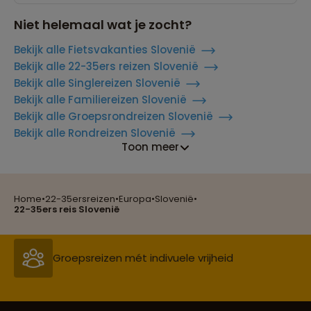
Niet helemaal wat je zocht?
Bekijk alle Fietsvakanties Slovenië
Bekijk alle 22-35ers reizen Slovenië
Bekijk alle Singlereizen Slovenië
Bekijk alle Familiereizen Slovenië
Bekijk alle Groepsrondreizen Slovenië
Bekijk alle Rondreizen Slovenië
Reizen met oog voor mens, cultuur en milieu
Toon meer
Home
•
22-35ersreizen
•
Europa
•
Slovenië
•
Groepsreizen mét indivuele vrijheid
22-35ers reis Slovenië
Persoonlijk en deskundig reisadvies