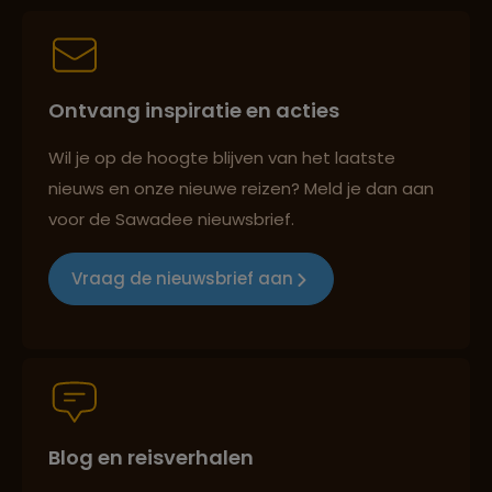
Best beoordeelde reisroutes
Ontvang inspiratie en acties
Reizen met oog voor mens, cultuur en milieu
Wil je op de hoogte blijven van het laatste
nieuws en onze nieuwe reizen? Meld je dan aan
voor de Sawadee nieuwsbrief.
Groepsreizen mét indivuele vrijheid
Vraag de nieuwsbrief aan
Persoonlijk en deskundig reisadvies
Blog en reisverhalen
Best beoordeelde reisroutes