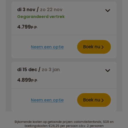
di 3 nov
/
zo 22 nov
Gegarandeerd vertrek
4.799
p.p.
Boek nu
Neem een optie
di 15 dec
/
zo 3 jan
4.899
p.p.
Boek nu
Neem een optie
Bijkomende kosten op getoonde prijzen: calamiteitenfonds, SGR en
boekingskosten €26,25 per persoon o.b.v. 2 personen