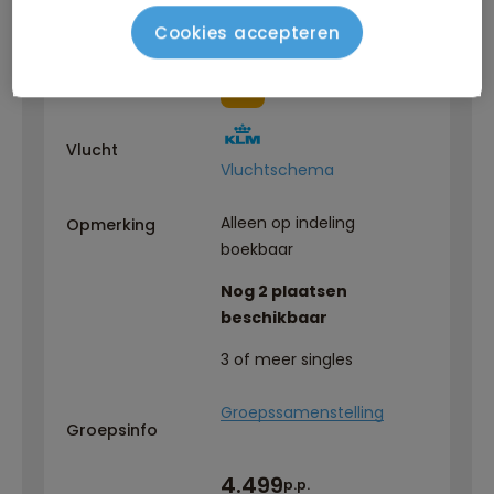
Cookies accepteren
NL
Reisbegeleiding
Vlucht
Vluchtschema
Alleen op indeling
Opmerking
boekbaar
Nog 2 plaatsen
beschikbaar
3 of meer singles
Groepssamenstelling
Groepsinfo
4.499
p.p.