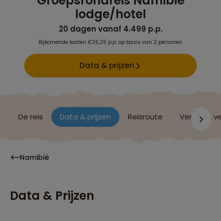
Groepsrondreis Namibië
lodge/hotel
20 dagen vanaf 4.499 p.p.
Bijkomende kosten €26,25 p.p. op basis van 2 personen
Data & prijzen
De reis
Data & prijzen
Reisroute
Verblijf & v
Namibië
Data & Prijzen