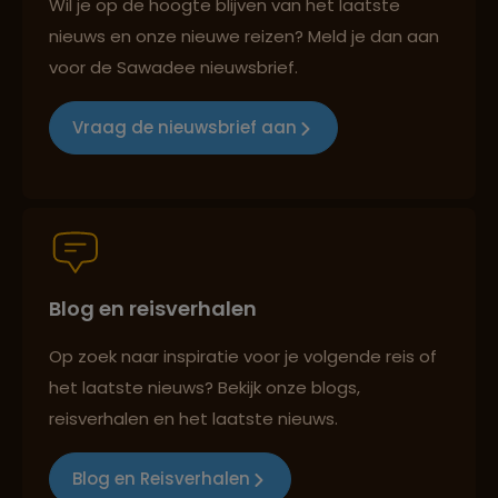
Wil je op de hoogte blijven van het laatste
nieuws en onze nieuwe reizen? Meld je dan aan
voor de Sawadee nieuwsbrief.
Groepsreizen mét indivuele vrijheid
Vraag de nieuwsbrief aan
Persoonlijk en deskundig reisadvies
Blog en reisverhalen
Best beoordeelde reisroutes
Op zoek naar inspiratie voor je volgende reis of
het laatste nieuws? Bekijk onze blogs,
Reizen met oog voor mens, cultuur en milieu
reisverhalen en het laatste nieuws.
Blog en Reisverhalen