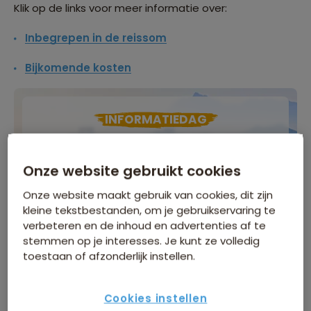
Klik op de links voor meer informatie over:
Inbegrepen in de reissom
Bijkomende kosten
INFORMATIEDAG
Zaterdag 5 september
, Natlab in Eindhoven
Onze website gebruikt cookies
Meer informatie
Onze website maakt gebruik van cookies, dit zijn
Meld je gratis aan!
kleine tekstbestanden, om je gebruikservaring te
verbeteren en de inhoud en advertenties af te
stemmen op je interesses. Je kunt ze volledig
toestaan of afzonderlijk instellen.
di 8 sep
/
zo 27 sep
Gegarandeerd vertrek
Cookies instellen
4.499
p.p.