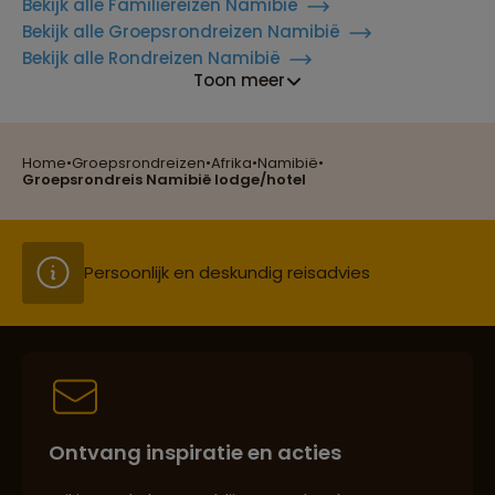
Bekijk alle Familiereizen Namibië
Bekijk alle Groepsrondreizen Namibië
Bekijk alle Rondreizen Namibië
Reizen met oog voor mens, cultuur en milieu
Toon meer
Home
•
Groepsrondreizen
•
Afrika
•
Namibië
•
Groepsreizen mét indivuele vrijheid
Groepsrondreis Namibië lodge/hotel
Persoonlijk en deskundig reisadvies
Best beoordeelde reisroutes
Ontvang inspiratie en acties
Reizen met oog voor mens, cultuur en milieu