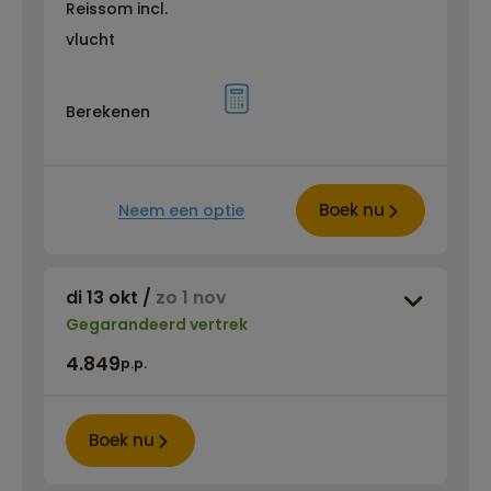
Reissom incl.
vlucht
Berekenen
Boek nu
Neem een optie
di 13 okt
/
zo 1 nov
Gegarandeerd vertrek
4.849
p.p.
Boek nu