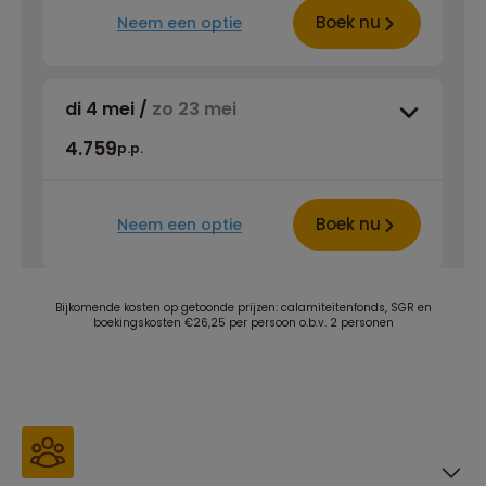
Boek nu
Neem een optie
di 4 mei
/
zo 23 mei
4.759
p.p.
Boek nu
Neem een optie
Bijkomende kosten op getoonde prijzen: calamiteitenfonds, SGR en
boekingskosten €26,25 per persoon o.b.v. 2 personen