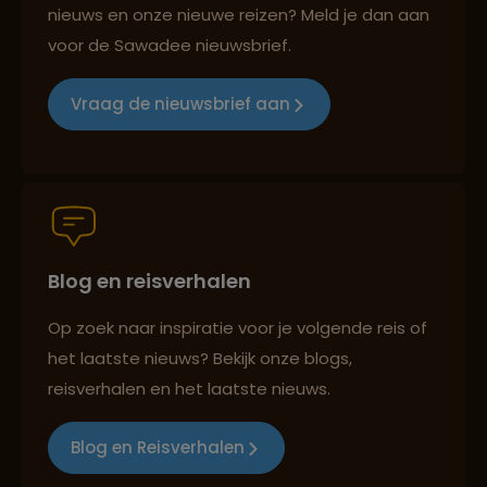
nieuws en onze nieuwe reizen? Meld je dan aan
voor de Sawadee nieuwsbrief.
Groepsreizen mét indivuele vrijheid
Vraag de nieuwsbrief aan
Persoonlijk en deskundig reisadvies
Blog en reisverhalen
Best beoordeelde reisroutes
Op zoek naar inspiratie voor je volgende reis of
het laatste nieuws? Bekijk onze blogs,
Reizen met oog voor mens, cultuur en milieu
reisverhalen en het laatste nieuws.
Blog en Reisverhalen