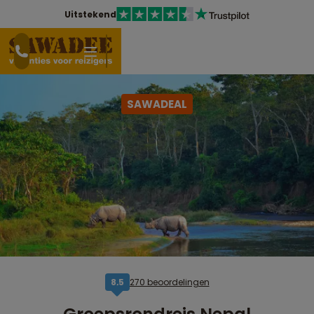
Uitstekend
SAWADEAL
270 beoordelingen
8,5