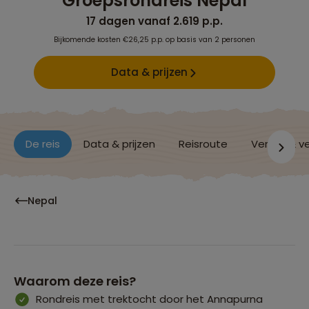
Groepsrondreis Nepal
17 dagen vanaf 2.619 p.p.
Bijkomende kosten €26,25 p.p. op basis van 2 personen
Data & prijzen
De reis
Data & prijzen
Reisroute
Verblijf & v
Nepal
Waarom deze reis?
Rondreis met trektocht door het Annapurna