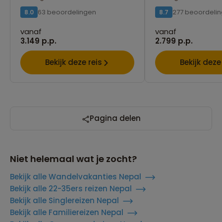
63 beoordelingen
277 beoordeli
8.0
8.7
vanaf
vanaf
3.149 p.p.
2.799 p.p.
Bekijk deze reis
Bekijk deze
Pagina delen
Niet helemaal wat je zocht?
Bekijk alle Wandelvakanties Nepal
Bekijk alle 22-35ers reizen Nepal
Bekijk alle Singlereizen Nepal
Bekijk alle Familiereizen Nepal