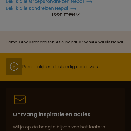
Bekijk alle Groepsrondreizen Nepal
Bekijk alle Rondreizen Nepal
Reizen met oog voor mens, cultuur en milieu
Toon meer
Groepsreizen mét indivuele vrijheid
Home
•
Groepsrondreizen
•
Azië
•
Nepal
•
Groepsrondreis Nepal
Persoonlijk en deskundig reisadvies
Best beoordeelde reisroutes
Ontvang inspiratie en acties
Reizen met oog voor mens, cultuur en milieu
Wil je op de hoogte blijven van het laatste