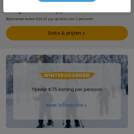
17 dagen vanaf 2.619 p.p.
Bijkomende kosten €26,25 p.p. op basis van 2 personen
Data & prijzen
WINTERVOORDEEL
Tijdelijk €75 korting per persoon
Meer informatie