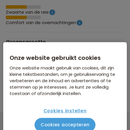
Zwaarte van de reis
Comfort van de overnachtingen
Groepsgrootte
Maximaal 18 personen
Onze website gebruikt cookies
Onze website maakt gebruik van cookies, dit zijn
kleine tekstbestanden, om je gebruikservaring te
SAWADEAL KORTING TOT € 150
verbeteren en de inhoud en advertenties af te
stemmen op je interesses. Je kunt ze volledig
Profiteer nu van tijdelijke korting op vertrek:
toestaan of afzonderlijk instellen.
Zaterdag 10 okt
Cookies instellen
Cookies accepteren
Groepsrondreis Nepal