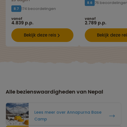
76 beoordelinge
8.6
174 beoordelingen
8.7
vanaf
vanaf
4.839 p.p.
2.789 p.p.
Bekijk deze reis
Bekijk deze re
Alle bezienswaardigheden van Nepal
Lees meer over Annapurna Base
Camp