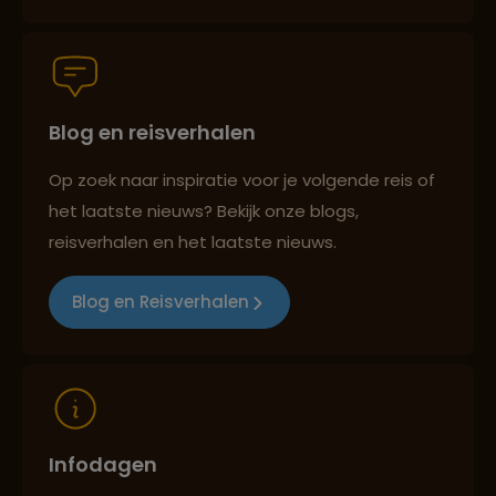
Persoonlijk en deskundig reisadvies
Lees meer over Swayambhunath
Blog en reisverhalen
Best beoordeelde reisroutes
Op zoek naar inspiratie voor je volgende reis of
het laatste nieuws? Bekijk onze blogs,
Reizen met oog voor mens, cultuur en milieu
reisverhalen en het laatste nieuws.
Blog en Reisverhalen
Infodagen