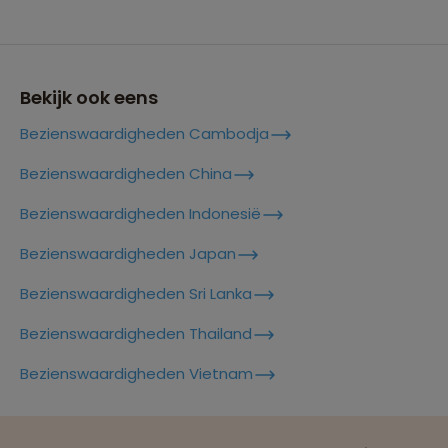
Lees meer over Kathmandu
Bekijk ook eens
Bezienswaardigheden Cambodja
Lees meer over Kathmandu Valley
Nepal
Bezienswaardigheden China
Bezienswaardigheden Indonesië
Lees meer over Khumbu Icefall
Bezienswaardigheden Japan
Bezienswaardigheden Sri Lanka
Lees meer over Langtang Trek
Bezienswaardigheden Thailand
Reizen met oog voor mens, cultuur en milieu
Bezienswaardigheden Vietnam
Lees meer over Lumbini
Groepsreizen mét indivuele vrijheid