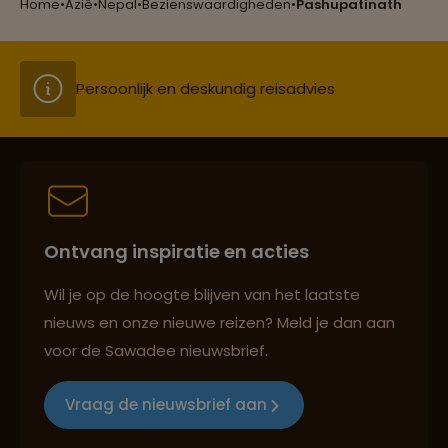
Home
•
Azië
•
Nepal
•
Bezienswaardigheden
•
Pashupatinath
Lees meer over Mustang Nepal
Persoonlijk en deskundig reisadvies
Lees meer over Nagarkot
Lees meer over Namche Bazaar
Best beoordeelde reisroutes
Ontvang inspiratie en acties
Lees meer over Patan
Reizen met oog voor mens, cultuur en milieu
Wil je op de hoogte blijven van het laatste
nieuws en onze nieuwe reizen? Meld je dan aan
Lees meer over Pokhara
voor de Sawadee nieuwsbrief.
Groepsreizen mét indivuele vrijheid
Vraag de nieuwsbrief aan
Lees meer over Poon Hill