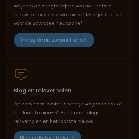
Reizen met oog voor mens, cultuur en milieu
Wil je op de hoogte blijven van het laatste
nieuws en onze nieuwe reizen? Meld je dan aan
voor de Sawadee nieuwsbrief.
Groepsreizen mét indivuele vrijheid
Vraag de nieuwsbrief aan
Persoonlijk en deskundig reisadvies
Blog en reisverhalen
Best beoordeelde reisroutes
Op zoek naar inspiratie voor je volgende reis of
het laatste nieuws? Bekijk onze blogs,
Reizen met oog voor mens, cultuur en milieu
reisverhalen en het laatste nieuws.
Blog en Reisverhalen