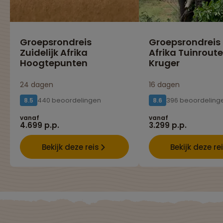
Groepsrondreis
Groepsrondreis
Zuidelijk Afrika
Afrika Tuinroute
Hoogtepunten
Kruger
24 dagen
16 dagen
440 beoordelingen
396 beoordeling
8.5
8.6
vanaf
vanaf
4.699 p.p.
3.299 p.p.
Bekijk deze reis
Bekijk deze re