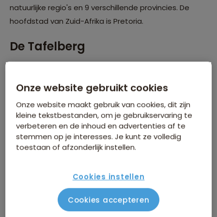
natuurlijke regio's en 9 verschillende provincies. De
hoofdstad van Zuid-Afrika is Pretoria.
De Tafelberg
De Tafelberg in Kaapstad hoort sinds 2011 bij de zeven
nieuwe wereldwonderen der natuur. Je kunt hier met
Onze website gebruikt cookies
een 3000 meter lange kabelbaan naar de top, waar je
Onze website maakt gebruik van cookies, dit zijn
beloond wordt met een prachtig uitzicht over de hele
kleine tekstbestanden, om je gebruikservaring te
stad. Als je een sportieve insteek hebt, kun je natuurlijk
verbeteren en de inhoud en advertenties af te
ook wandelen! Er is een gemakkelijke route (+/- 2 uur)
stemmen op je interesses. Je kunt ze volledig
toestaan of afzonderlijk instellen.
en een moeilijkere route (3 uur +).
Cookies instellen
Cookies accepteren