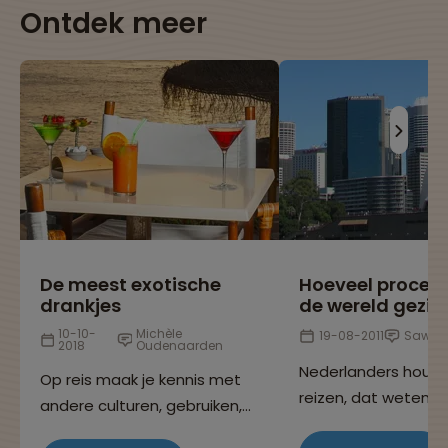
Ontdek meer
De meest exotische
Hoeveel procen
drankjes
de wereld gezie
10-10-
Michèle
19-08-2011
Sawad
2018
Oudenaarden
Nederlanders houd
Op reis maak je kennis met
reizen, dat weten w
andere culturen, gebruiken,
allemaal, want je k
eetgewoontes en niet