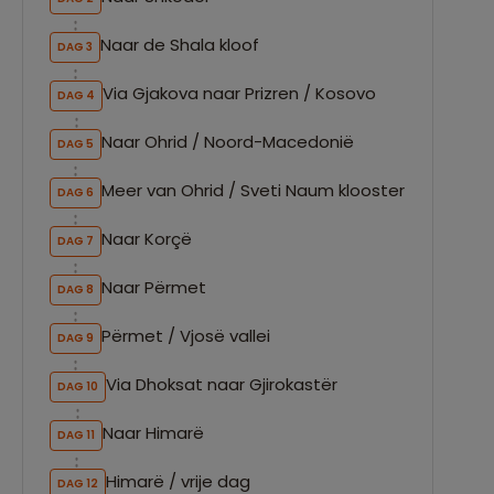
Naar de Shala kloof
DAG 3
Via Gjakova naar Prizren / Kosovo
DAG 4
Naar Ohrid / Noord-Macedonië
DAG 5
Meer van Ohrid / Sveti Naum klooster
DAG 6
Naar Korçë
DAG 7
Naar Përmet
DAG 8
Përmet / Vjosë vallei
DAG 9
Via Dhoksat naar Gjirokastër
DAG 10
Naar Himarë
DAG 11
Himarë / vrije dag
DAG 12