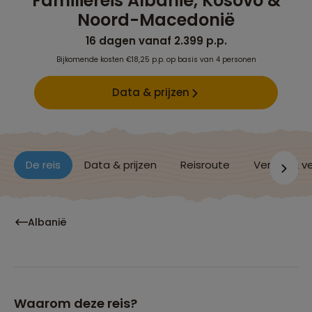
Familiereis Albanië, Kosovo &
Noord-Macedonië
16 dagen vanaf 2.399 p.p.
Bijkomende kosten €18,25 p.p. op basis van 4 personen
Data & prijzen
De reis
Data & prijzen
Reisroute
Verblijf & v
Albanië
Waarom deze reis?