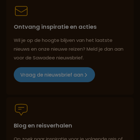
Best beoordeelde reisroutes
Ontvang inspiratie en acties
Reizen met oog voor mens, cultuur en milieu
Wil je op de hoogte blijven van het laatste
nieuws en onze nieuwe reizen? Meld je dan aan
voor de Sawadee nieuwsbrief.
Groepsreizen mét indivuele vrijheid
Vraag de nieuwsbrief aan
Persoonlijk en deskundig reisadvies
Blog en reisverhalen
Best beoordeelde reisroutes
Op zoek naar inspiratie voor je volgende reis of