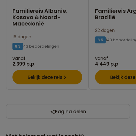
Familiereis Albanië,
Familiereis Ar
Kosovo & Noord-
Brazilië
Macedonië
22 dagen
16 dagen
143 beoordeli
8.5
43 beoordelingen
8.3
vanaf
vanaf
2.399 p.p.
4.449 p.p.
Bekijk deze reis
Bekijk deze
Pagina delen