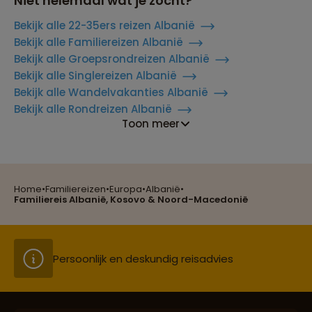
Niet helemaal wat je zocht?
Bekijk alle 22-35ers reizen Albanië
Bekijk alle Familiereizen Albanië
Bekijk alle Groepsrondreizen Albanië
Bekijk alle Singlereizen Albanië
Bekijk alle Wandelvakanties Albanië
Bekijk alle Rondreizen Albanië
Toon meer
Reizen met oog voor mens, cultuur en milieu
Home
•
Familiereizen
•
Europa
•
Albanië
•
Groepsreizen mét indivuele vrijheid
Familiereis Albanië, Kosovo & Noord-Macedonië
Persoonlijk en deskundig reisadvies