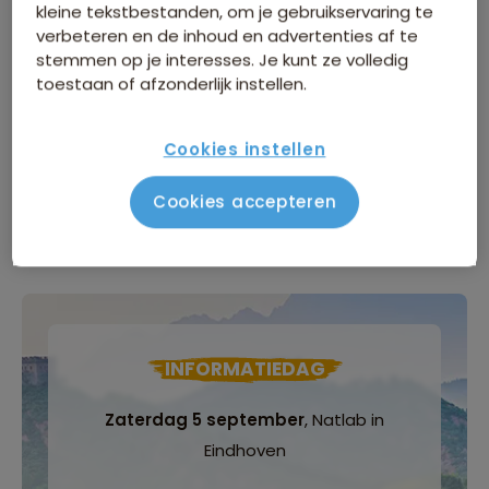
kleine tekstbestanden, om je gebruikservaring te
verbeteren en de inhoud en advertenties af te
Zwaarte van de reis
stemmen op je interesses. Je kunt ze volledig
Comfort van de overnachtingen
toestaan of afzonderlijk instellen.
Cookies instellen
Groepsgrootte
Cookies accepteren
Maximaal 24 personen
INFORMATIEDAG
Zaterdag 5 september
, Natlab in
Eindhoven