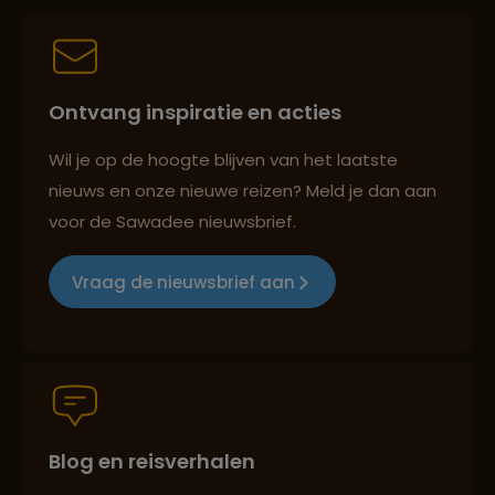
Best beoordeelde reisroutes
Ontvang inspiratie en acties
Reizen met oog voor mens, cultuur en milieu
Wil je op de hoogte blijven van het laatste
nieuws en onze nieuwe reizen? Meld je dan aan
voor de Sawadee nieuwsbrief.
Groepsreizen mét indivuele vrijheid
Vraag de nieuwsbrief aan
Persoonlijk en deskundig reisadvies
Blog en reisverhalen
Best beoordeelde reisroutes