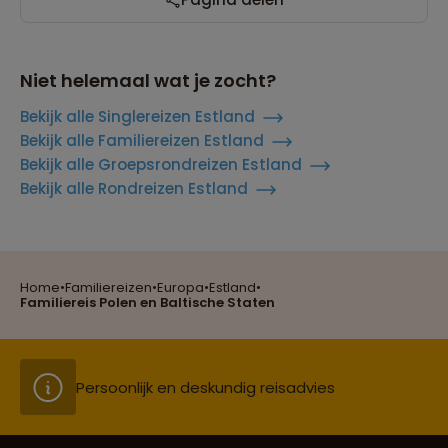
Niet helemaal wat je zocht?
Bekijk alle Singlereizen Estland
Bekijk alle Familiereizen Estland
Bekijk alle Groepsrondreizen Estland
Bekijk alle Rondreizen Estland
Reizen met oog voor mens, cultuur en milieu
Home
•
Familiereizen
•
Europa
•
Estland
•
Groepsreizen mét indivuele vrijheid
Familiereis Polen en Baltische Staten
Persoonlijk en deskundig reisadvies