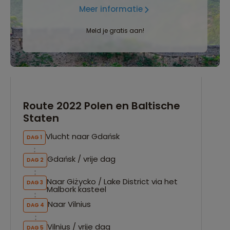
Meer informatie
Meld je gratis aan!
Route 2022 Polen en Baltische
Staten
Vlucht naar Gdańsk
DAG 1
Gdańsk / vrije dag
DAG 2
Naar Giżycko / Lake District via het
DAG 3
Malbork kasteel
Naar Vilnius
DAG 4
Vilnius / vrije dag
DAG 5