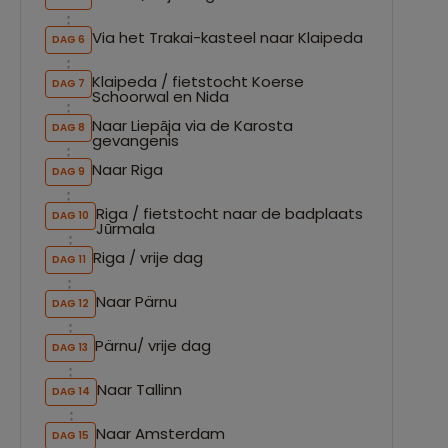
Via het Trakai-kasteel naar Klaipeda
DAG 6
Klaipeda / fietstocht Koerse
DAG 7
Schoorwal en Nida
Naar Liepāja via de Karosta
DAG 8
gevangenis
Naar Riga
DAG 9
Riga / fietstocht naar de badplaats
DAG 10
Jūrmala
Riga / vrije dag
DAG 11
Naar Pärnu
DAG 12
Pärnu/ vrije dag
DAG 13
Naar Tallinn
DAG 14
Naar Amsterdam
DAG 15