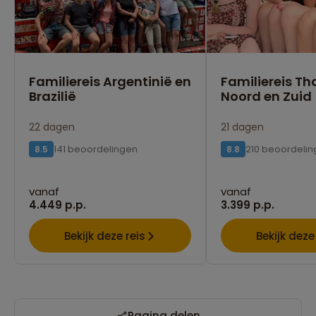
Familiereis Argentinië en
Familiereis Th
Brazilië
Noord en Zuid
22 dagen
21 dagen
141 beoordelingen
210 beoordeli
8.5
8.8
vanaf
vanaf
4.449 p.p.
3.399 p.p.
Bekijk deze reis
Bekijk deze
Pagina delen