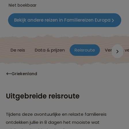
Niet boekbaar
Bekijk andere reizen in Familiereizen Europa
De reis
Data & prijzen
Reisroute
Verblijf & v
Griekenland
Uitgebreide reisroute
Tijdens deze avontuurlijke en relaxte familiereis
ontdekken jullie in 8 dagen het mooiste wat