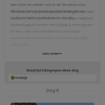
een race en wanen ons in de 5e eeuw voor
Christus. Het archeologische terrein bevat
Als afsluiter kun je een bezoek brengen aan het
oude tempels, badhuizen en stadia.
museum. We overnachten in het dorp nabij het
archeologisch terrein. Het dorpje is mooi groen
en kent een verscheidenheid aan lokale
restaurants en taverna's. Het is hier gezellig
vertoeven.
Lees verder
Maaltijd inbegrepen deze dag
Ontbijt
Dag 6