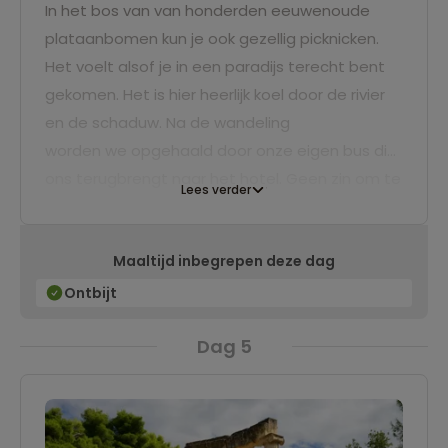
In het bos van van honderden eeuwenoude
plataanbomen kun je ook gezellig picknicken.
Het voelt alsof je in een paradijs terecht bent
gekomen. Het is hier heerlijk koel door de rivier
en de schaduw. Na de wandeling
worden we opgehaald door onze eigen bus die
ons terugbrengt naar het hotel. Geen zin om te
Lees verder
wandelen? Geen probleem, natuurlijk kun je
vandaag ook lekker relaxen bij het hotel.
Maaltijd inbegrepen deze dag
Ontbijt
Dag 5