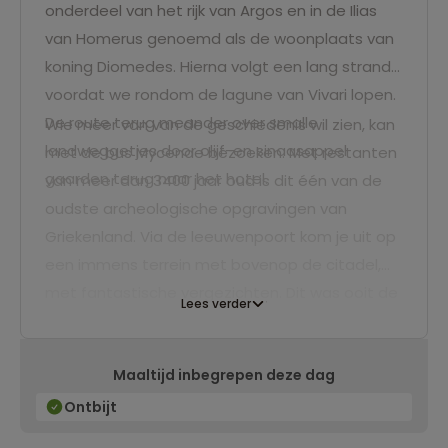
onderdeel van het rijk van Argos en in de Ilias
van Homerus genoemd als de woonplaats van
koning Diomedes. Hierna volgt een lang strand
voordat we rondom de lagune van Vivari lopen.
De route terug meander over smalle
Wie meer van van de geschiedenis wil zien, kan
landweggetjes door olijf-en sinaasappel
met de bus Mycenae bezoeken. Met restanten
gaarden terug naar het hotel.
van meer dan 3400 jaar oud is dit één van de
oudste archeologische opgravingen van
Griekenland. Via de leeuwenpoort kom je uit op
een immens terrein met bovenop de citadel,
met fantastische vergezichten. Dit was ooit de
Lees verder
hoofdstad van een machtig rijk met een
onoverwinnelijk leger. Griekse mythologie en
Maaltijd inbegrepen deze dag
geschiedenis komen hier bijeen; hier vertrok
koning Agamemnon ten strijde richting Troje.
Ontbijt