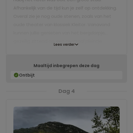
Afhankelijk van de tijd kun je zelf op ontdekking.
Overal zie je nog oude stenen, zoals van het
oude theater van klassiek Kleitor. Vanavond
kunnen jullie genieten van het bergdorpje,
gezellig zittend op een centraal pleintje.
Lees verder
Maaltijd inbegrepen deze dag
Ontbijt
Dag 4