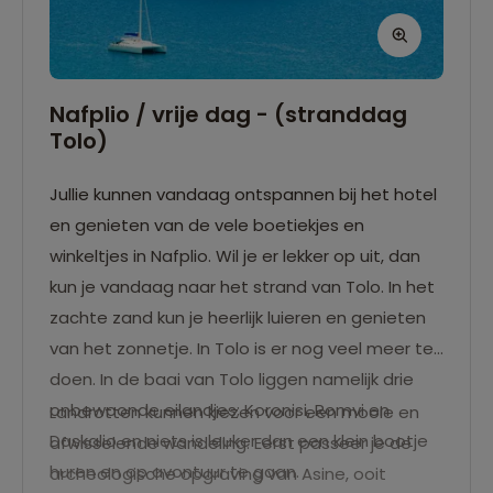
Nafplio / vrije dag - (stranddag
Tolo)
Jullie kunnen vandaag ontspannen bij het hotel
en genieten van de vele boetiekjes en
winkeltjes in Nafplio. Wil je er lekker op uit, dan
kun je vandaag naar het strand van Tolo. In het
zachte zand kun je heerlijk luieren en genieten
van het zonnetje. In Tolo is er nog veel meer te
doen. In de baai van Tolo liggen namelijk drie
onbewoonde eilandjes; Koronisi, Romvi en
Landrotten kunnen kiezen voor een mooie en
Daskalio en niets is leuker dan een klein bootje
afwisselende wandeling. Eerst passeer je de
huren en op avontuur te gaan.
archeologische opgraving van Asine, ooit