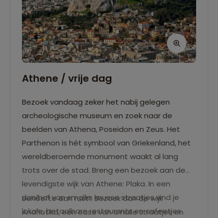
Athene / vrije dag
Bezoek vandaag zeker het nabij gelegen
archeologische museum en zoek naar de
beelden van Athena, Poseidon en Zeus. Het
Parthenon is hét symbool van Griekenland, het
wereldberoemde monument waakt al lang
trots over de stad. Breng een bezoek aan de
levendigste wijk van Athene: Plaka. In een
doolhof van smalle, knusse straatjes vind je
Behoefte aan rust? Bezoek dan de wijk
lokale, betaalbare restaurants en cafeetjes.
Anafiotika, een oase van smalle straatjes en