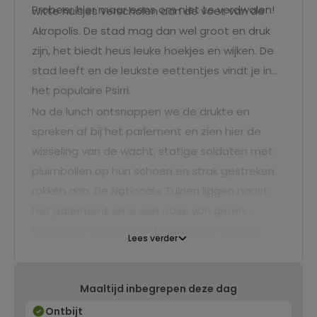
Probeer hier maar eens om niet te verdwalen!
witte huisjes verscholen aan de voet van de
Akropolis. De stad mag dan wel groot en druk
zijn, het biedt heus leuke hoekjes en wijken. De
stad leeft en de leukste eettentjes vindt je in
het populaire Psirri.
Na de lunch ontsnappen we de drukte en
spreken af bij het parlement en zien hier de
wisseling van de wacht; statige soldaten met
pluimbollen op hun schoen en strak gestreken
rokken aan. De Nationale Tuinen liggen naast
het parlement en is een oase van groen,
honderden paadjes en kabbelende beekjes.
Lees verder
Maaltijd inbegrepen deze dag
Ontbijt