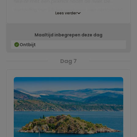
hike af met een picknick naast de rivier. De
wandeling van 3.5 km gaat over een aangelegd
Lees verder
onverhard pad en duurt circa 1 tot 1.5 uur en is
voor iedereen met een normale conditie goed
Maaltijd inbegrepen deze dag
te doen. Hierna rijden we naar Nafplio, een
heerlijke stad met gezellige smalle straatjes,
Ontbijt
een bruisend plein en lange boulevard.
Dag 7