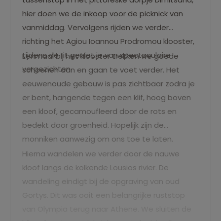
hier doen we de inkoop voor de picknick van
vanmiddag. Vervolgens rijden we verder
richting het Agiou Ioannou Prodromou klooster,
tijdens de rit geniet je van spectaculaire
Eenmaal bij het klooster trekken we goede
vergezichten.
schoenen aan en gaan te voet verder. Het
eeuwenoude gebouw is pas zichtbaar zodra je
er bent, hangende tegen een klif, hoog boven
een kloof, gecamoufleerd door de rots en
bedekt door groenheid. Hopelijk zijn de
monniken aanwezig om ons toe te laten.
Hierna wandelen we verder door de nauwe
kloof langs de kolkende Lousios rivier. De
wandeling eindigt bij de opgraving van oud
Gortys. Dit was ooit een belangrijke ruststop
van Olympia terug naar Athene. We sluiten de