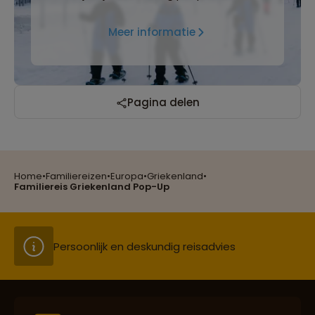
Meer informatie
Pagina delen
Reizen met oog voor mens, cultuur en milieu
Home
•
Familiereizen
•
Europa
•
Griekenland
•
Groepsreizen mét indivuele vrijheid
Familiereis Griekenland Pop-Up
Persoonlijk en deskundig reisadvies
Best beoordeelde reisroutes