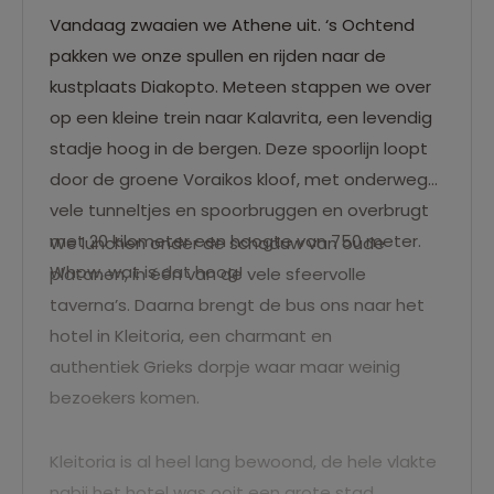
Vandaag zwaaien we Athene uit. ‘s Ochtend
pakken we onze spullen en rijden naar de
kustplaats Diakopto. Meteen stappen we over
op een kleine trein naar Kalavrita, een levendig
stadje hoog in de bergen. Deze spoorlijn loopt
door de groene Voraikos kloof, met onderweg
vele tunneltjes en spoorbruggen en overbrugt
met 20 kilometer een hoogte van 750 meter.
We lunchen onder de schaduw van oude
Whow, wat is dat hoog!
platanen, in één van de vele sfeervolle
taverna’s. Daarna brengt de bus ons naar het
hotel in Kleitoria, een charmant en
authentiek Grieks dorpje waar maar weinig
bezoekers komen.
Kleitoria is al heel lang bewoond, de hele vlakte
nabij het hotel was ooit een grote stad.