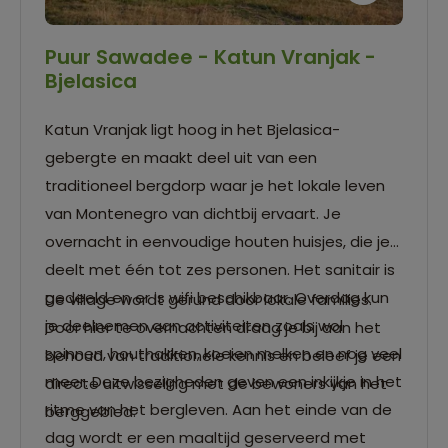
Puur Sawadee - Katun Vranjak -
Bjelasica
Katun Vranjak ligt hoog in het Bjelasica-
gebergte en maakt deel uit van een
traditioneel bergdorp waar je het lokale leven
van Montenegro van dichtbij ervaart. Je
overnacht in eenvoudige houten huisjes, die je
deelt met één tot zes personen. Het sanitair is
gedeeld en er is wifi beschikbaar. Overdag kun
De village wordt gerund door lokale families.
je deelnemen aan activiteiten zoals wol
Door hier te overnachten draag je bij aan het
spinnen, houthakken, koeien melken en nog veel
behoud van traditionele kennis en beleef je een
meer. Deze bezigheden geven een inkijkje in het
directe uitwisseling met de bewoners van het
ritme van het bergleven. Aan het einde van de
berggebied.
dag wordt er een maaltijd geserveerd met