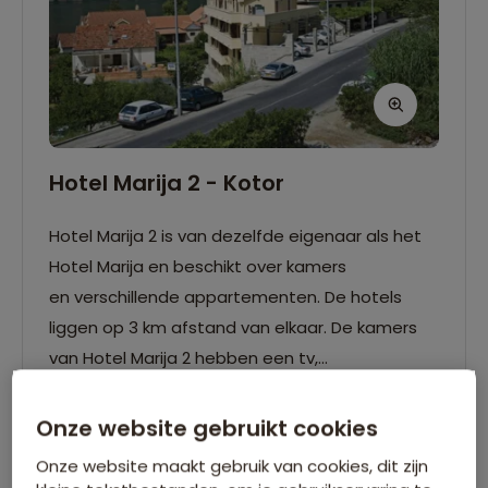
Hotel Marija 2 - Kotor
Hotel Marija 2 is van dezelfde eigenaar als het
Hotel Marija en beschikt over kamers
en verschillende appartementen. De hotels
liggen op 3 km afstand van elkaar. De kamers
van Hotel Marija 2 hebben een tv,
airconditioning en een eigen badkamer.
Lees verder
Onze website gebruikt cookies
Wifi
Eigen badkamer
Onze website maakt gebruik van cookies, dit zijn