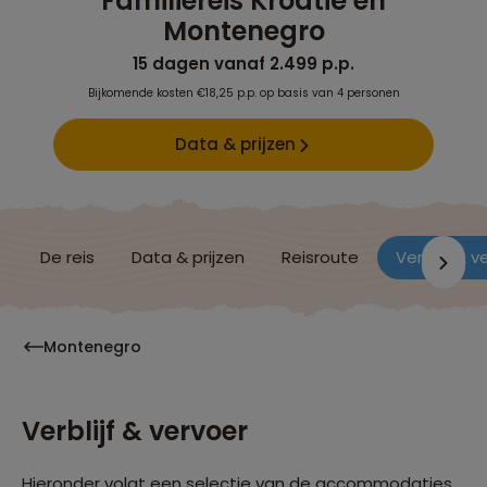
Familiereis Kroatië en
Montenegro
15 dagen vanaf 2.499 p.p.
Bijkomende kosten €18,25 p.p. op basis van 4 personen
Data & prijzen
De reis
Data & prijzen
Reisroute
Verblijf & v
Montenegro
Verblijf & vervoer
Hieronder volgt een selectie van de accommodaties