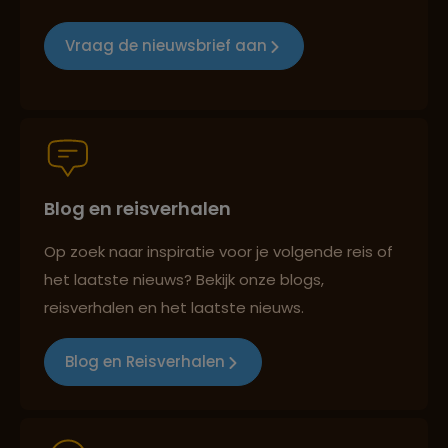
Groepsreizen mét indivuele vrijheid
Vraag de nieuwsbrief aan
Persoonlijk en deskundig reisadvies
Best beoordeelde reisroutes
Blog en reisverhalen
Op zoek naar inspiratie voor je volgende reis of
het laatste nieuws? Bekijk onze blogs,
Reizen met oog voor mens, cultuur en milieu
reisverhalen en het laatste nieuws.
Blog en Reisverhalen