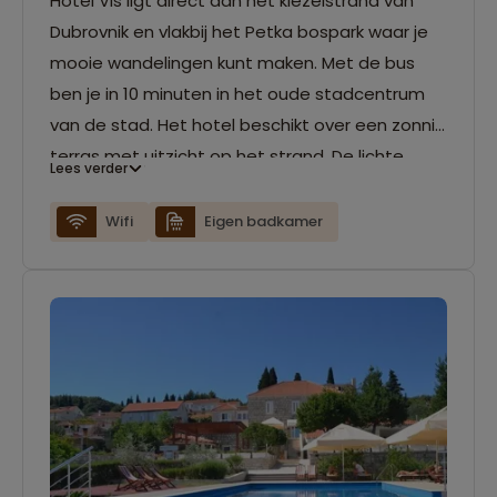
Hotel Vis ligt direct aan het kiezelstrand van
Dubrovnik en vlakbij het Petka bospark waar je
mooie wandelingen kunt maken. Met de bus
ben je in 10 minuten in het oude stadcentrum
van de stad. Het hotel beschikt over een zonnig
terras met uitzicht op het strand. De lichte
Lees verder
kamers beschikken over een balkon met
uitzicht op het park of de zee, airconditioning,
Wifi
Eigen badkamer
eigen badkamer en gratis wifi.