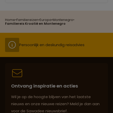
Groepsreizen mét indivuele vrijheid
Home
•
Familiereizen
•
Europa
•
Montenegro
•
Familiereis Kroatië en Montenegro
Persoonlijk en deskundig reisadvies
Best beoordeelde reisroutes
Ontvang inspiratie en acties
Reizen met oog voor mens, cultuur en milieu
Wil je op de hoogte blijven van het laatste
nieuws en onze nieuwe reizen? Meld je dan aan
voor de Sawadee nieuwsbrief.