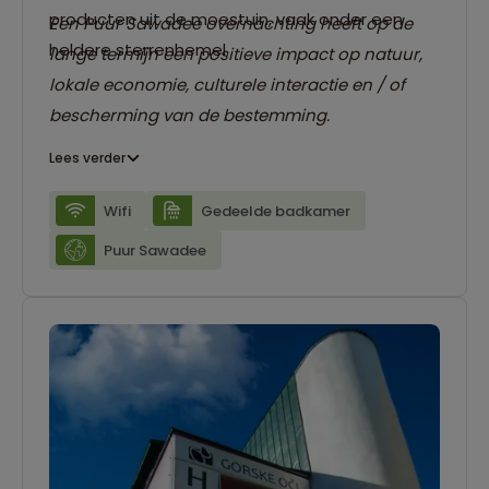
producten uit de moestuin, vaak onder een
Een Puur Sawadee overnachting heeft op de
heldere sterrenhemel.
lange termijn een positieve impact op natuur,
lokale economie, culturele interactie en / of
bescherming van de bestemming.
Lees verder
Wifi
Gedeelde badkamer
Puur Sawadee