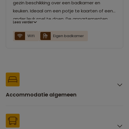
gezin beschikking over een badkamer en
keuken. Ideaal om een potje te kaarten of een
ander leuk spel te doen. De appartementen
Lees verder
liggen allemaal ongeveer op 1 km van het
strand.
Wifi
Eigen badkamer
Accommodatie algemeen