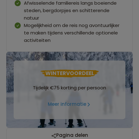
Afwisselende familiereis langs boeiende
steden, bergdorpjes en schitterende
natuur
Mogelijkheid om de reis nog avontuurlijker
te maken tijdens verschillende optionele
activiteiten
WINTERVOORDEEL
Tijdelijk €75 korting per persoon
Meer informatie
Reizen met oog voor mens, cultuur en milieu
Pagina delen