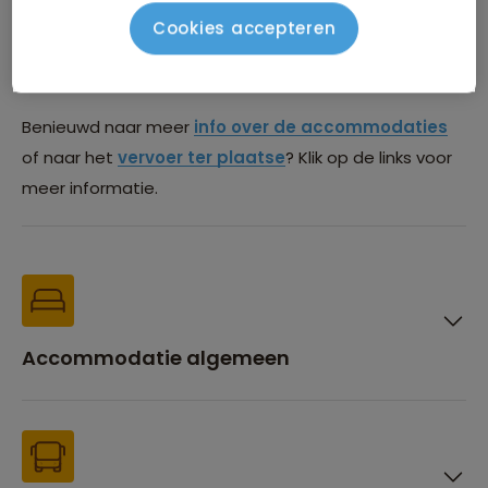
Deze lijst is onder voorbehoud van wijzigingen. Het kan
Cookies accepteren
voorkomen dat we vanwege beschikbaarheid uitwijken
naar een gelijkwaardige accommodatie.
Benieuwd naar meer
info over de accommodaties
of naar het
vervoer ter plaatse
? Klik op de links voor
meer informatie.
Accommodatie algemeen