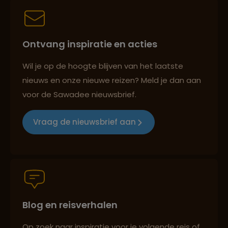
Best beoordeelde reisroutes
Ontvang inspiratie en acties
Wil je op de hoogte blijven van het laatste
nieuws en onze nieuwe reizen? Meld je dan aan
Reizen met oog voor mens, cultuur en milieu
voor de Sawadee nieuwsbrief.
Vraag de nieuwsbrief aan
Groepsreizen mét indivuele vrijheid
Persoonlijk en deskundig reisadvies
Blog en reisverhalen
Op zoek naar inspiratie voor je volgende reis of
Best beoordeelde reisroutes