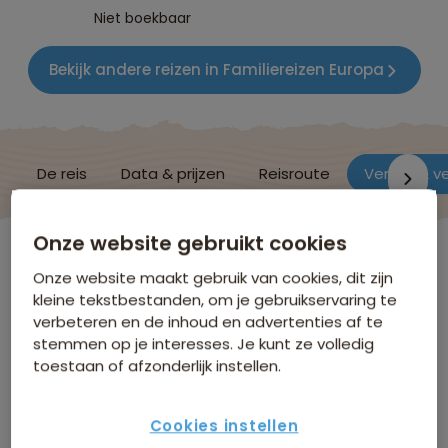
Niet boekbaar
Bekijk andere reizen in Familiereizen Europa
De reis
Data & prijzen
Reisroute
Verblijf & v
Onze website gebruikt cookies
Spanje
Onze website maakt gebruik van cookies, dit zijn
kleine tekstbestanden, om je gebruikservaring te
verbeteren en de inhoud en advertenties af te
Verblijf & vervoer
stemmen op je interesses. Je kunt ze volledig
toestaan of afzonderlijk instellen.
Hieronder volgt een selectie van de accommodaties
die we gebruiken tijdens deze reis. De meest actuele
Cookies instellen
lijst is na boeking te vinden in de Sawadee Reisapp.