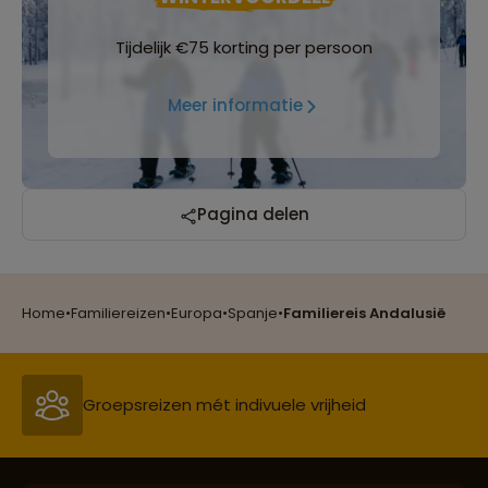
Tijdelijk €75 korting per persoon
Meer informatie
Pagina delen
Reizen met oog voor mens, cultuur en milieu
Home
•
Familiereizen
•
Europa
•
Spanje
•
Familiereis Andalusië
Groepsreizen mét indivuele vrijheid
Persoonlijk en deskundig reisadvies