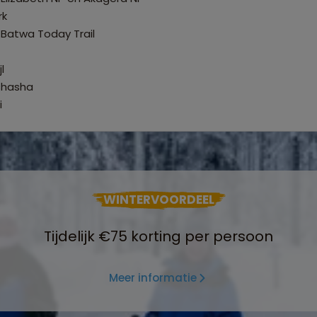
rk
 Batwa Today Trail
l
shasha
i
WINTERVOORDEEL
Tijdelijk €75 korting per persoon
Meer informatie