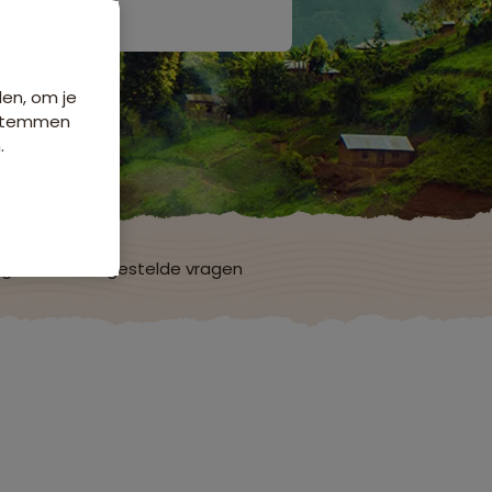
den, om je
e stemmen
.
ngen
Veelgestelde vragen