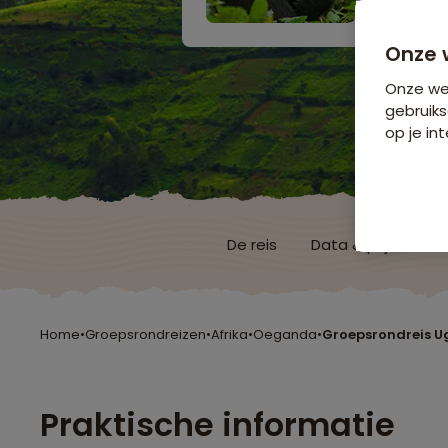
Onze 
Onze web
gebruiks
op je int
De reis
Data & prijzen
Home
•
Groepsrondreizen
•
Afrika
•
Oeganda
•
Groepsrondreis 
Praktische informatie