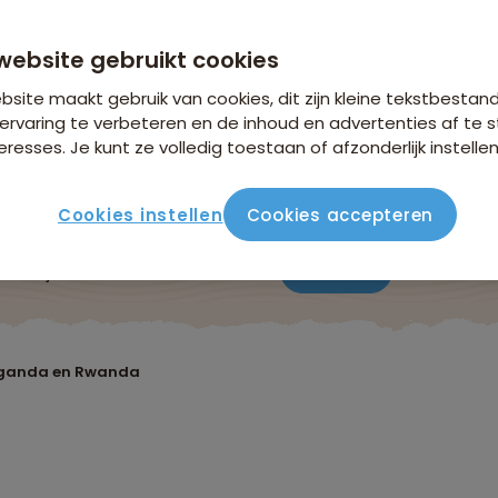
website gebruikt cookies
site maakt gebruik van cookies, dit zijn kleine tekstbestan
ervaring te verbeteren en de inhoud en advertenties af t
eresses. Je kunt ze volledig toestaan of afzonderlijk instellen
Cookies instellen
Cookies accepteren
Verblijf & vervoer
Vluchtinfo
Praktisch
Beoordeli
Uganda en Rwanda