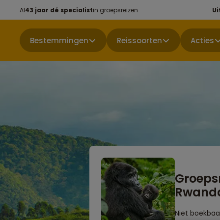
Al
43 jaar dé specialist
in groepsreizen
Ui
Bestemmingen
Reissoorten
Acties
Groeps
Rwand
Niet boekbaa