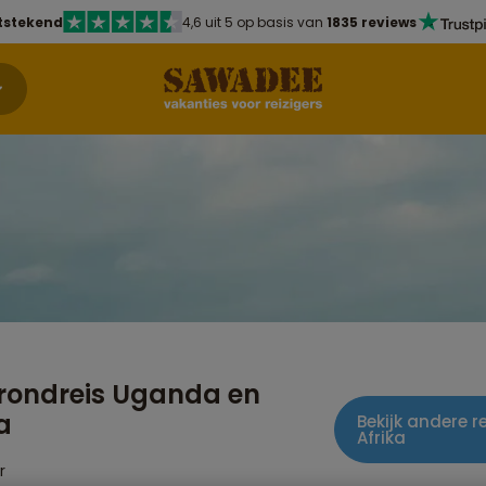
tstekend
4,6 uit 5 op basis van
1835 reviews
rondreis Uganda en
a
Bekijk andere r
Afrika
r