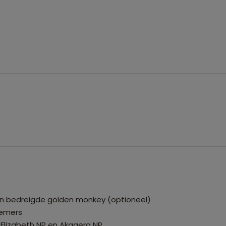
en bedreigde golden monkey (optioneel)
nemers
 Elizabeth NP en Akagera NP