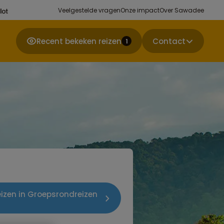
Veelgestelde vragen
Onze impact
Over Sawadee
Recent bekeken reizen
Contact
1
eizen in Groepsrondreizen