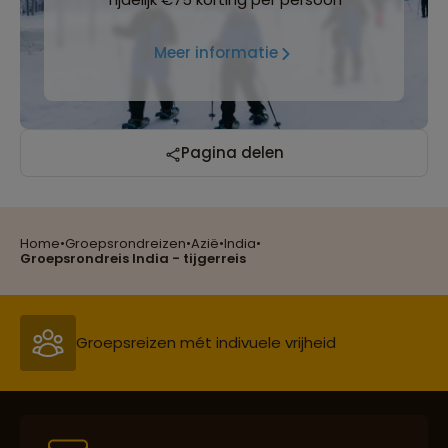
Meer informatie
Pagina delen
Home
•
Groepsrondreizen
•
Azië
•
India
•
Reizen met oog voor mens, cultuur en milieu
Groepsrondreis India - tijgerreis
Groepsreizen mét indivuele vrijheid
Persoonlijk en deskundig reisadvies