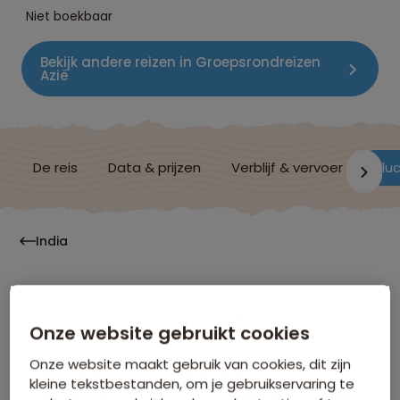
Niet boekbaar
Bekijk andere reizen in Groepsrondreizen
Azië
De reis
Data & prijzen
Verblijf & vervoer
Vluc
India
Vluchtinformatie
Onze website gebruikt cookies
Onze website maakt gebruik van cookies, dit zijn
kleine tekstbestanden, om je gebruikservaring te
Hoe laat moet ik op het vliegveld zijn?