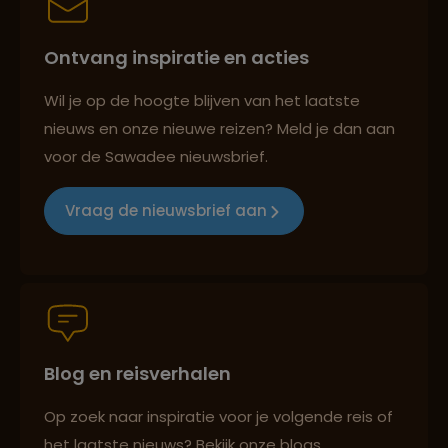
Ontvang inspiratie en acties
Best beoordeelde reisroutes
Wil je op de hoogte blijven van het laatste
nieuws en onze nieuwe reizen? Meld je dan aan
voor de Sawadee nieuwsbrief.
Reizen met oog voor mens, cultuur en milieu
Vraag de nieuwsbrief aan
Groepsreizen mét indivuele vrijheid
Blog en reisverhalen
Persoonlijk en deskundig reisadvies
Op zoek naar inspiratie voor je volgende reis of
het laatste nieuws? Bekijk onze blogs,