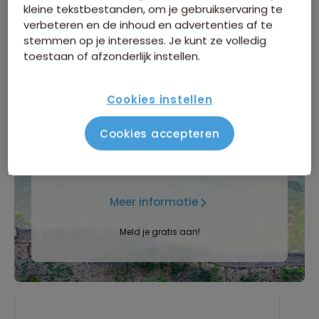
Maximaal 20 personen
kleine tekstbestanden, om je gebruikservaring te
verbeteren en de inhoud en advertenties af te
stemmen op je interesses. Je kunt ze volledig
toestaan of afzonderlijk instellen.
Cookies instellen
INFORMATIEDAG
Cookies accepteren
Zaterdag 5 september
, Natlab in
Eindhoven
Meer informatie
Meld je gratis aan!