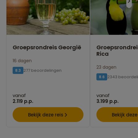
Groepsrondreis Georgië
Groepsrondrei
Rica
16 dagen
23 dagen
277 beoordelingen
8.3
2343 beoordel
8.6
vanaf
vanaf
2.119 p.p.
3.199 p.p.
Bekijk deze reis
Bekijk deze