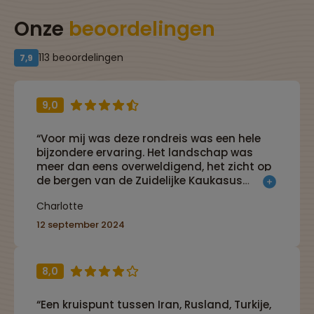
Onze
beoordelingen
113 beoordelingen
7,9
9,0
“Voor mij was deze rondreis was een hele
bijzondere ervaring. Het landschap was
meer dan eens overweldigend, het zicht op
de bergen van de Zuidelijke Kaukasus
fenomenaal. De zeer rijke geschiedenis van
Charlotte
beide landen en hun huidige positie
maakten het dan ook tot een zeer
12 september 2024
interessante reis. De verschillen tussen
deze landen waren groter dan ik dacht.
Maar zowel in Armenië als in Georgië waren
8,0
de mensen vriendelijk en zowel het eten als
de wijn smaakten prima! In het programma
“Een kruispunt tussen Iran, Rusland, Turkije,
zat voldoende afwisseling. De busritten