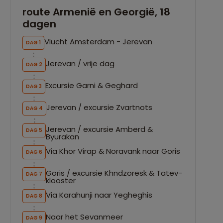
route Armenië en Georgië, 18
dagen
Vlucht Amsterdam - Jerevan
DAG 1
Jerevan / vrije dag
DAG 2
Excursie Garni & Geghard
DAG 3
Jerevan / excursie Zvartnots
DAG 4
Jerevan / excursie Amberd &
DAG 5
Byurakan
Via Khor Virap & Noravank naar Goris
DAG 6
Goris / excursie Khndzoresk & Tatev-
DAG 7
klooster
Via Karahunji naar Yegheghis
DAG 8
Naar het Sevanmeer
DAG 9