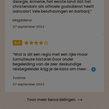
Georgie, Armenie, het eerste land dat het
waren niet te lang, er was voldoende ruimte
christendom als officiele godsdienst heeft
voor de culturele excursies en ook voor
aanvaart Vele beschavingen en barbarij.”
fysieke onderdelen zoals wandelen in de
bergen. Daarnaast was er ook ruimte voor
Magdalena
eigen invulling en vrije tijd.”
07 september 2023
8,0
“Wat is dit een regio met een rijke maar
tumulteuse historie! Door onder
begeleiding van de zeer deskundige
reisbegeleider krijg je de kans om meer
hierover te weten te komen. Het heerlijke
Yvonne
eten en goede wijn onlijsten deze bijzondere
ervaring.”
07 september 2023
Toon meer beoordelingen