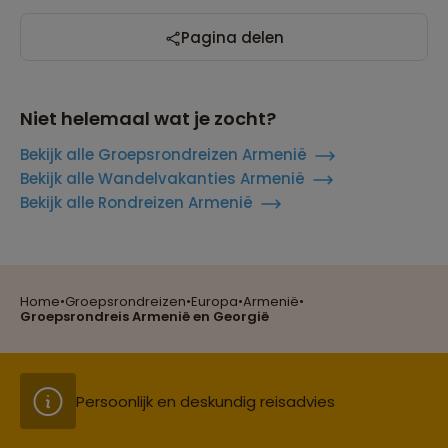
Pagina delen
Niet helemaal wat je zocht?
Bekijk alle Groepsrondreizen Armenië
Bekijk alle Wandelvakanties Armenië
Bekijk alle Rondreizen Armenië
Reizen met oog voor mens, cultuur en milieu
Home
•
Groepsrondreizen
•
Europa
•
Armenië
•
Groepsreizen mét indivuele vrijheid
Groepsrondreis Armenië en Georgië
Persoonlijk en deskundig reisadvies