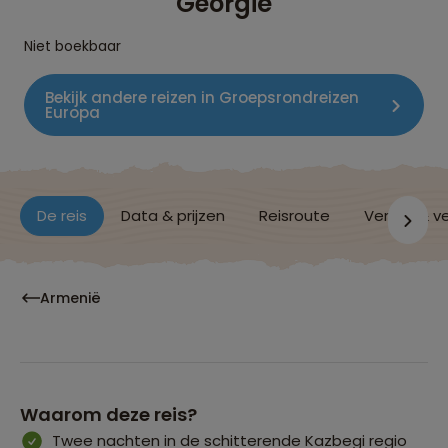
Georgië
Niet boekbaar
Bekijk andere reizen in Groepsrondreizen
Europa
De reis
Data & prijzen
Reisroute
Verblijf & v
Armenië
Waarom deze reis?
Twee nachten in de schitterende Kazbegi regio