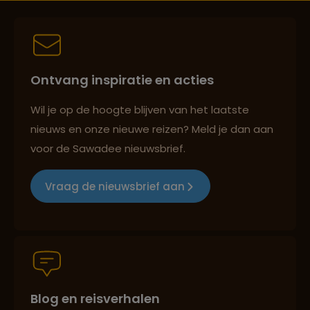
Best beoordeelde reisroutes
Ontvang inspiratie en acties
Reizen met oog voor mens, cultuur en milieu
Wil je op de hoogte blijven van het laatste
nieuws en onze nieuwe reizen? Meld je dan aan
voor de Sawadee nieuwsbrief.
Groepsreizen mét indivuele vrijheid
Vraag de nieuwsbrief aan
Persoonlijk en deskundig reisadvies
Blog en reisverhalen
Best beoordeelde reisroutes