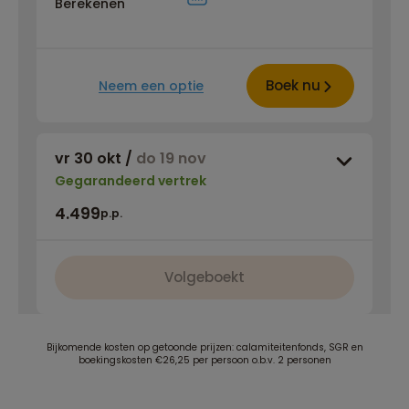
Berekenen
Boek nu
Neem een optie
vr 30 okt
/
do 19 nov
Gegarandeerd vertrek
4.499
p.p.
Volgeboekt
Bijkomende kosten op getoonde prijzen: calamiteitenfonds, SGR en
boekingskosten €26,25 per persoon o.b.v. 2 personen