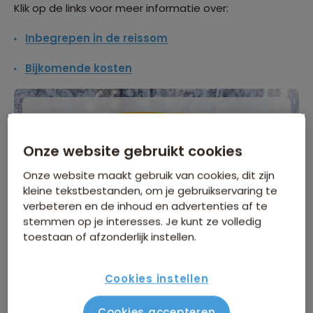
Klik op de links voor meer informatie over:
Inbegrepen in de reissom
Bijkomende kosten
WINTERVOORDEEL
Onze website gebruikt cookies
Tijdelijk €75 korting per persoon
Onze website maakt gebruik van cookies, dit zijn
Meer informatie
kleine tekstbestanden, om je gebruikservaring te
verbeteren en de inhoud en advertenties af te
stemmen op je interesses. Je kunt ze volledig
toestaan of afzonderlijk instellen.
vr 9 okt
/
do 29 okt
Gegarandeerd vertrek
Cookies instellen
4.499
p.p.
Cookies accepteren