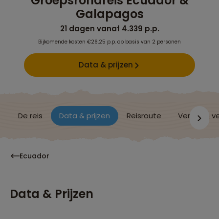
Groepsrondreis Ecuador &
Galapagos
21 dagen vanaf 4.339 p.p.
Bijkomende kosten €26,25 p.p. op basis van 2 personen
Data & prijzen
De reis
Data & prijzen
Reisroute
Verblijf & v
Ecuador
Data & Prijzen