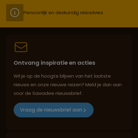
Persoonlijk en deskundig reisadvies
Best beoordeelde reisroutes
Ontvang inspiratie en acties
Reizen met oog voor mens, cultuur en milieu
Wil je op de hoogte blijven van het laatste
nieuws en onze nieuwe reizen? Meld je dan aan
voor de Sawadee nieuwsbrief.
Groepsreizen mét indivuele vrijheid
Vraag de nieuwsbrief aan
Persoonlijk en deskundig reisadvies