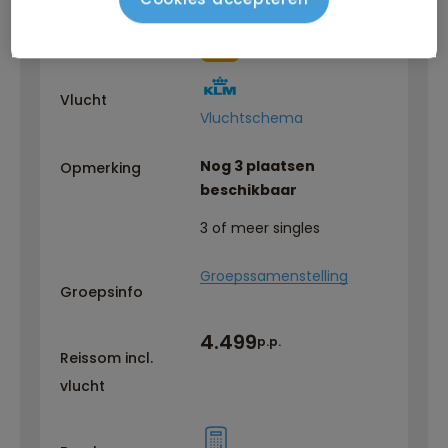
EN
Reisbegeleiding
Vlucht
Vluchtschema
Nog 3 plaatsen
Opmerking
beschikbaar
3 of meer singles
Groepssamenstelling
Groepsinfo
4.499
p.p.
Reissom incl.
vlucht