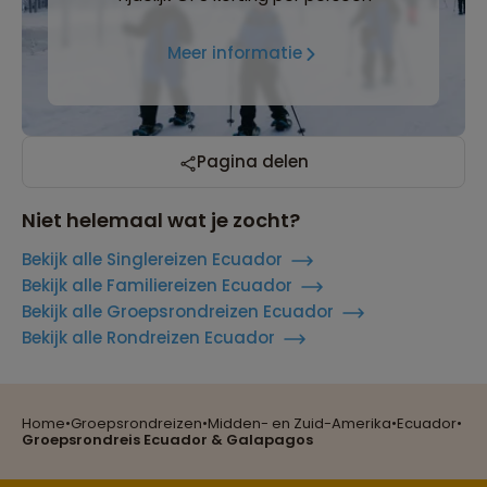
Meer informatie
Pagina delen
Niet helemaal wat je zocht?
Bekijk alle Singlereizen Ecuador
Bekijk alle Familiereizen Ecuador
Bekijk alle Groepsrondreizen Ecuador
Reizen met oog voor mens, cultuur en milieu
Bekijk alle Rondreizen Ecuador
Home
•
Groepsrondreizen
•
Midden- en Zuid-Amerika
•
Ecuador
•
Groepsreizen mét indivuele vrijheid
Groepsrondreis Ecuador & Galapagos