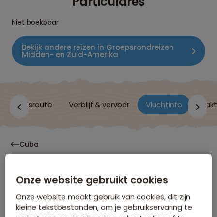
Particulares
Niet boekbaar
Bekijk andere reizen in Groepsrondreizen
Midden- en Zuid-Amerika
n
Reisroute
Verblijf & vervoer
Vluchtinfo
Prakt
Cuba
Onze website gebruikt cookies
Vluchtinformatie
Onze website maakt gebruik van cookies, dit zijn
kleine tekstbestanden, om je gebruikservaring te