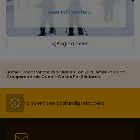
Meer informatie
Reizen met oog voor mens, cultuur en milieu
Pagina delen
Home
•
Groepsrondreizen
•
Midden- en Zuid-Amerika
•
Cuba
•
Groepsreizen mét indivuele vrijheid
Groepsrondreis Cuba - Casas Particulares
Persoonlijk en deskundig reisadvies
Best beoordeelde reisroutes