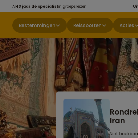
Al
43 jaar dé specialist
in groepsreizen
Ui
Bestemmingen
Reissoorten
Acties
Rondre
Iran
Niet boekbaa