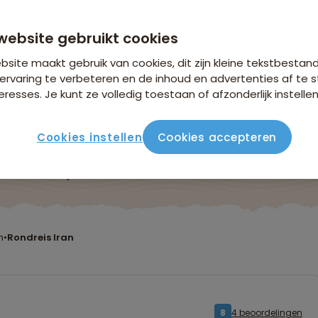
website gebruikt cookies
site maakt gebruik van cookies, dit zijn kleine tekstbestan
ervaring te verbeteren en de inhoud en advertenties af t
eresses. Je kunt ze volledig toestaan of afzonderlijk instellen
Cookies instellen
Cookies accepteren
ute
Verblijf & vervoer
Vluchtinfo
Praktisch
Beo
n
•
Rondreis Iran
4 beoordelingen
8