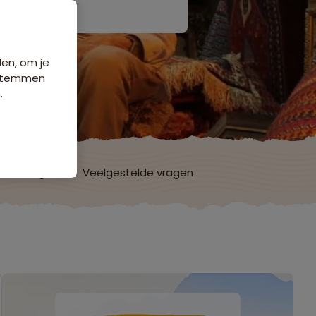
den, om je
e stemmen
.
ordelingen
Veelgestelde vragen