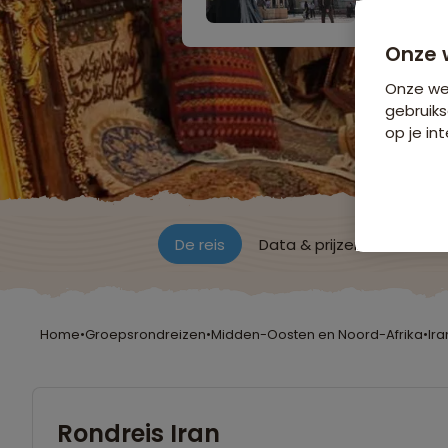
Onze 
Onze web
gebruiks
op je int
De reis
Data & prijzen
Reisro
Home
•
Groepsrondreizen
•
Midden-Oosten en Noord-Afrika
•
Ira
Rondreis Iran