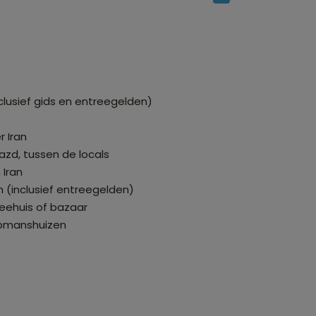
clusief gids en entreegelden)
 Iran
azd, tussen de locals
 Iran
(inclusief entreegelden)
heehuis of bazaar
opmanshuizen