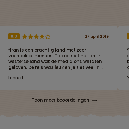
8,0
27 april 2019
“Iran is een prachtig land met zeer
vriendelijke mensen. Totaal niet het anti-
westerse land wat de media ons wil laten
geloven. De reis was leuk en je ziet veel in
een korte tijd. Zeker een aanrader!”
Lennert
e
Toon meer beoordelingen