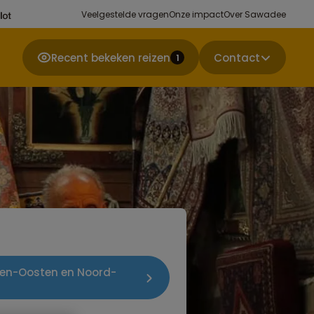
Veelgestelde vragen
Onze impact
Over Sawadee
Recent bekeken reizen
Contact
1
dden-Oosten en Noord-