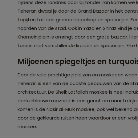
Tijdens deze rondreis door bijzonder Iran komen we 
Teheran dwaal je door de Grand Bazaar in het centrum.
tapijten tot aan granaatappelsap en specerijen. Een 
noorden van de stad. Ook in Yazd en Shiraz vind je d
Khomeiniplein is omringt door een grote bazaar. Hier
torens met verschillende kruiden en specerijen. Elke 
Miljoenen spiegeltjes en turquo
Door de vele prachtige paleizen en moskeeën waan je 
Teheran is een van de oudste gebouwen van de stad
architectuur. De Sheik Lotfallah moskee is heel indr
donkerblauwe mozaïek is een genot om naar te kijken
komen is de Nasir al-Mulk moskee, ook wel bekend al
door de gekleurde ruiten heen waardoor er een vrolijk
moskee.