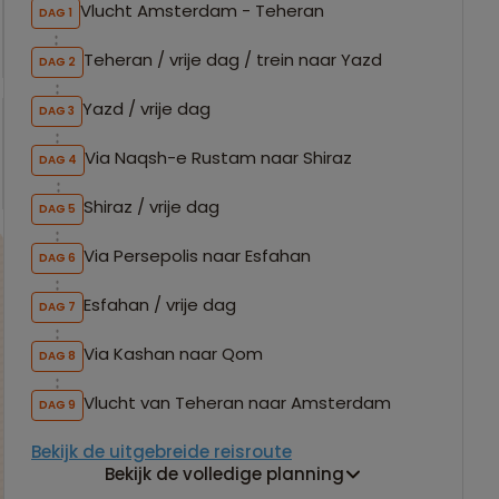
Vlucht Amsterdam - Teheran
DAG 1
Teheran / vrije dag / trein naar Yazd
DAG 2
Yazd / vrije dag
DAG 3
Via Naqsh-e Rustam naar Shiraz
DAG 4
Shiraz / vrije dag
DAG 5
Via Persepolis naar Esfahan
DAG 6
Esfahan / vrije dag
DAG 7
Via Kashan naar Qom
DAG 8
Vlucht van Teheran naar Amsterdam
DAG 9
Bekijk de uitgebreide reisroute
Bekijk de volledige planning