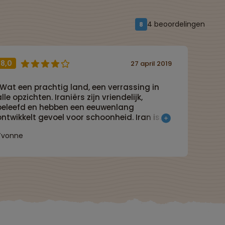
4 beoordelingen
8
8,0
27 april 2019
“Wat een prachtig land, een verrassing in
alle opzichten. Iraniërs zijn vriendelijk,
beleefd en hebben een eeuwenlang
ontwikkelt gevoel voor schoonheid. Iran is
een prima land om te reizen, mooi, schoon
Yvonne
n veilig.”