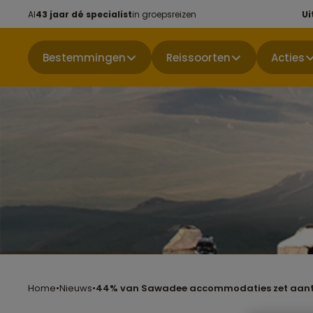
Al
43 jaar dé specialist
in groepsreizen
Ui
Bestemmingen
Reissoorten
Acties
Home
•
Nieuws
•
44% van Sawadee accommodaties zet aant