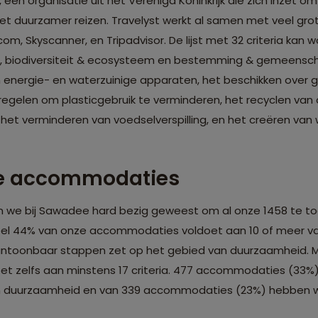
, een organisatie uit het Verenigd Koninkrijk die zich inzet o
 duurzamer reizen. Travelyst werkt al samen met veel grote
om, Skyscanner, en Tripadvisor. De lijst met 32 criteria kan
al, biodiversiteit & ecosysteem en bestemming & gemeensc
an energie- en waterzuinige apparaten, het beschikken over 
gelen om plasticgebruik te verminderen, het recyclen van a
het verminderen van voedselverspilling, en het creëren van
e accommodaties
 we bij Sawadee hard bezig geweest om al onze 1458 te toe
eel 44% van onze accommodaties voldoet aan 10 of meer va
aantoonbaar stappen zet op het gebied van duurzaamheid. M
 zelfs aan minstens 17 criteria. 477 accommodaties (33%)
n duurzaamheid en van 339 accommodaties (23%) hebben w