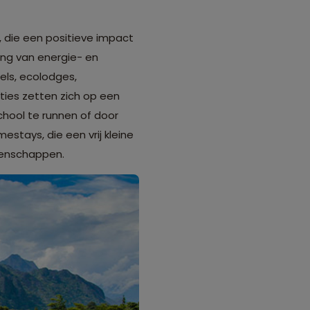
die een positieve impact
ng van energie- en
tels, ecolodges,
es zetten zich op een
chool te runnen of door
tays, die een vrij kleine
eenschappen.