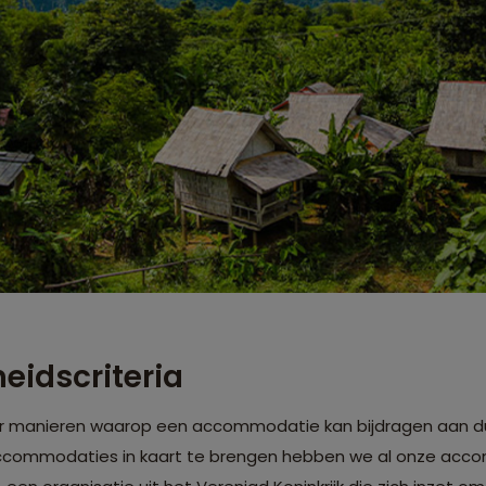
idscriteria
meer manieren waarop een accommodatie kan bijdragen aan 
ccommodaties in kaart te brengen hebben we al onze acc