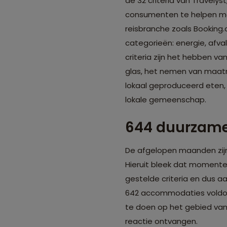
de 32 criteria van Travelyst
consumenten te helpen met
reisbranche zoals Booking.c
categorieën: energie, afv
criteria zijn het hebben v
glas, het nemen van maatre
lokaal geproduceerd eten, 
lokale gemeenschap.
644 duurzam
De afgelopen maanden zijn
Hieruit bleek dat moment
gestelde criteria en dus 
642 accommodaties voldoet
te doen op het gebied va
reactie ontvangen.