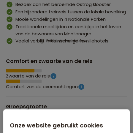
Bezoek aan het beroemde Ostrog klooster
Een bijzondere treinreis tussen de lokale bevolking
Mooie wandelingen in 4 Nationale Parken
Traditionele maaltijden en een kijkje in het leven
van de bewoners van Montenegro
Veelal verblijf in kleinschalige familiehotels
Bekijk alle voordelen
Comfort en zwaarte van de reis
Zwaarte van de reis
Comfort van de overnachtingen
Groepsgrootte
Maximaal 15 personen
Onze website gebruikt cookies