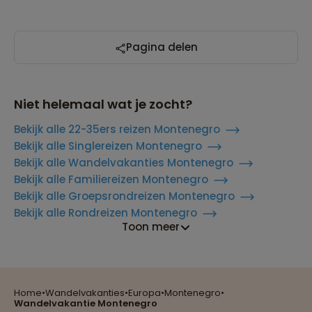
Pagina delen
Niet helemaal wat je zocht?
Bekijk alle 22-35ers reizen Montenegro
Bekijk alle Singlereizen Montenegro
Bekijk alle Wandelvakanties Montenegro
Bekijk alle Familiereizen Montenegro
Bekijk alle Groepsrondreizen Montenegro
Bekijk alle Rondreizen Montenegro
Toon meer
Reizen met oog voor mens, cultuur en milieu
Home
•
Wandelvakanties
•
Europa
•
Montenegro
•
Groepsreizen mét indivuele vrijheid
Wandelvakantie Montenegro