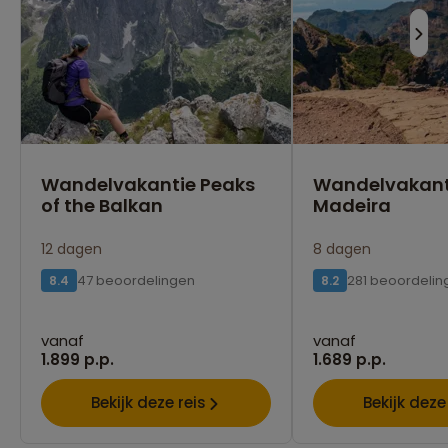
Wandelvakantie Peaks
Wandelvakant
of the Balkan
Madeira
12 dagen
8 dagen
47 beoordelingen
281 beoordelin
8.4
8.2
vanaf
vanaf
1.899 p.p.
1.689 p.p.
Bekijk deze reis
Bekijk deze