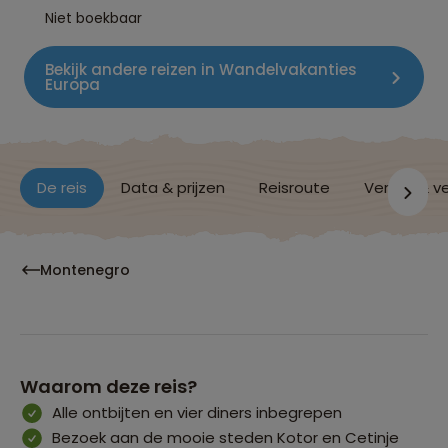
Niet boekbaar
Bekijk andere reizen in Wandelvakanties
Europa
De reis
Data & prijzen
Reisroute
Verblijf & v
Montenegro
Waarom deze reis?
Alle ontbijten en vier diners inbegrepen
Bezoek aan de mooie steden Kotor en Cetinje