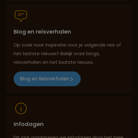
Persoonlijk en deskundig reisadvies
Blog en reisverhalen
Best beoordeelde reisroutes
Op zoek naar inspiratie voor je volgende reis of
het laatste nieuws? Bekijk onze blogs,
Reizen met oog voor mens, cultuur en milieu
reisverhalen en het laatste nieuws.
Blog en Reisverhalen
Infodagen
Dit jaar organiseren we infodagen door het hele