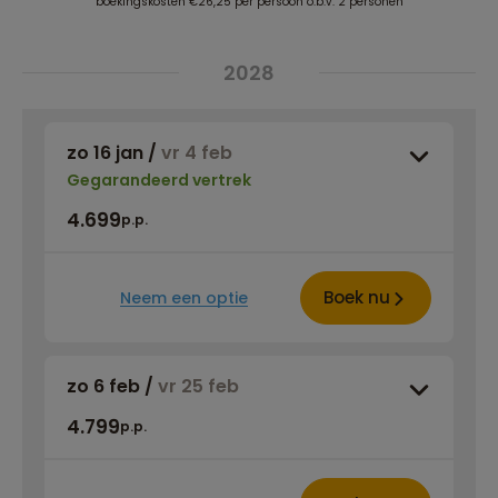
boekingskosten €26,25 per persoon o.b.v. 2 personen
2028
zo 16 jan
/
vr 4 feb
Gegarandeerd vertrek
4.699
p.p.
Boek nu
Neem een optie
zo 6 feb
/
vr 25 feb
4.799
p.p.