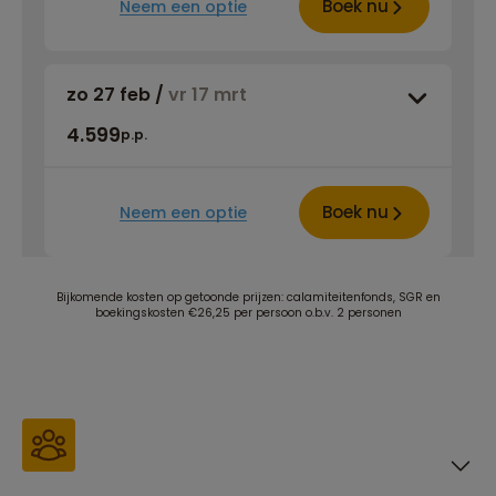
Boek nu
Neem een optie
zo 27 feb
/
vr 17 mrt
4.599
p.p.
Boek nu
Neem een optie
Bijkomende kosten op getoonde prijzen: calamiteitenfonds, SGR en
boekingskosten €26,25 per persoon o.b.v. 2 personen