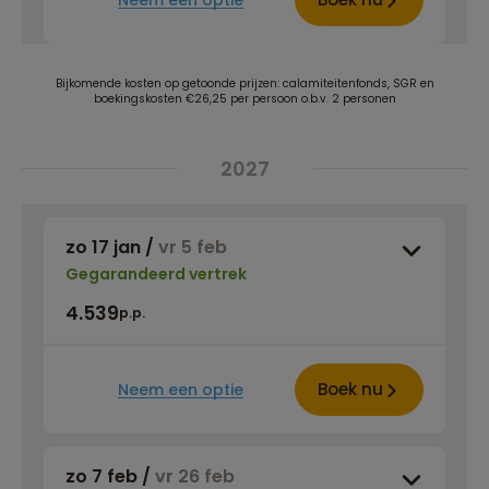
Bijkomende kosten op getoonde prijzen: calamiteitenfonds, SGR en
boekingskosten €26,25 per persoon o.b.v. 2 personen
2027
zo 17 jan
/
vr 5 feb
Gegarandeerd vertrek
4.539
p.p.
Boek nu
Neem een optie
zo 7 feb
/
vr 26 feb