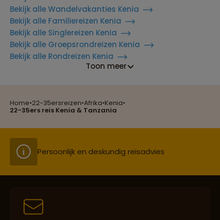
Bekijk alle Wandelvakanties Kenia
Bekijk alle Familiereizen Kenia
Bekijk alle Singlereizen Kenia
Bekijk alle Groepsrondreizen Kenia
Bekijk alle Rondreizen Kenia
Reizen met oog voor mens, cultuur en milieu
Toon meer
Home
•
22-35ersreizen
•
Afrika
•
Kenia
•
Groepsreizen mét indivuele vrijheid
22-35ers reis Kenia & Tanzania
Persoonlijk en deskundig reisadvies
Best beoordeelde reisroutes