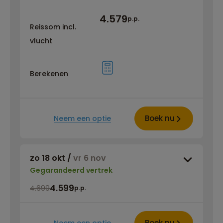
4.579
p.p.
Reissom incl.
vlucht
Berekenen
Boek nu
Neem een optie
zo 18 okt
/
vr 6 nov
Gegarandeerd vertrek
4.599
4.699
p.p.
Boek nu
Neem een optie