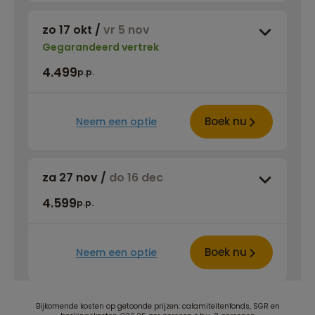
zo 17 okt
/
vr 5 nov
Gegarandeerd vertrek
4.499
p.p.
Boek nu
Neem een optie
za 27 nov
/
do 16 dec
4.599
p.p.
Boek nu
Neem een optie
Bijkomende kosten op getoonde prijzen: calamiteitenfonds, SGR en