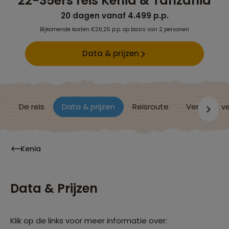
22-35ers reis Kenia & Tanzania
20 dagen vanaf 4.499 p.p.
Bijkomende kosten €26,25 p.p. op basis van 2 personen
Data & prijzen
De reis
Data & prijzen
Reisroute
Verblijf & v
Kenia
Data & Prijzen
Klik op de links voor meer informatie over: