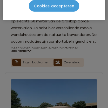
Mogodi Lodge - Graskop
Cookies accepteren
De Mogodi Lodge heeft een geweldige ligging
op slechts 50 meter van de Graskop Gorge
watervallen. Je hebt hier verschillende mooie
wandelroutes om de natuur te bewonderen. De
accommodaties zijn comfortabel ingericht en
beschikken over een eigen badkamer.
Lees verder
Daarnaast is er een restaurant aanwezig en is
er op het park een klein zwembad.
Eigen badkamer
Zwembad