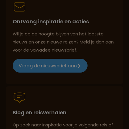
Best beoordeelde reisroutes
Ontvang inspiratie en acties
Reizen met oog voor mens, cultuur en milieu
Wil je op de hoogte blijven van het laatste
nieuws en onze nieuwe reizen? Meld je dan aan
voor de Sawadee nieuwsbrief.
Groepsreizen mét indivuele vrijheid
Vraag de nieuwsbrief aan
Persoonlijk en deskundig reisadvies
Best beoordeelde reisroutes
Blog en reisverhalen
Op zoek naar inspiratie voor je volgende reis of