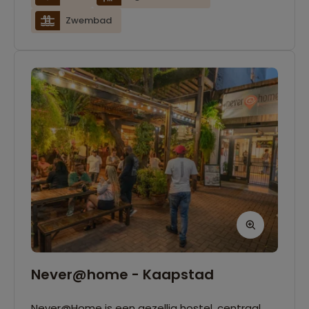
beschikbaar.
Zwembad
Never@home - Kaapstad
Never@Home is een gezellig hostel, centraal