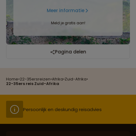
Meer informatie
Meld je gratis aan!
Reizen met oog voor mens, cultuur en milieu
Pagina delen
Groepsreizen mét indivuele vrijheid
Home
•
22-35ersreizen
•
Afrika
•
Zuid-Afrika
•
22-35ers reis Zuid-Afrika
Persoonlijk en deskundig reisadvies