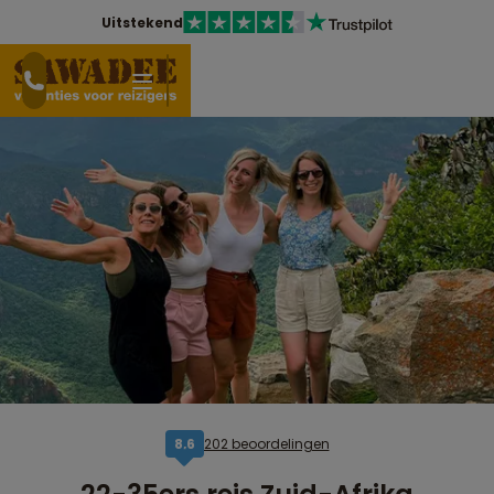
Uitstekend
202 beoordelingen
8,6