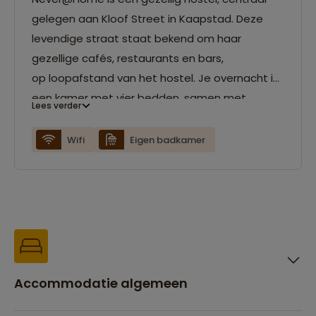
gelegen aan Kloof Street in Kaapstad. Deze
levendige straat staat bekend om haar
gezellige cafés, restaurants en bars,
op loopafstand van het hostel. Je overnacht in
een kamer met vier bedden, samen met
Lees verder
andere reizigers uit onze eigen groep. Elke
kamer beschikt over een eigen badkamer. Het
Wifi
Eigen badkamer
hostel biedt daarnaast diverse faciliteiten,
zoals een dakterras, een eigen restaurant en
bar, en gratis wifi. Voor ontspanning worden er
dagelijks allerlei activiteiten georganiseerd. Zo
zijn er onder andere gratis yogalessen
meerdere keren per week, en op vrijdagavond is
er een gezellige spelletjesavond.
Accommodatie algemeen