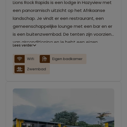
Lions Rock Rapids is een lodge in Hazyview met
een panoramisch uitzicht op het Afrikaanse
landschap. Je vindt er een restraurant, een
gemeenschappelijke lounge met een bar en er
is een buitenzwembad. De tenten zijn voorzien
van airconditioning en je hebt een eigen
Lees verder
badkamer. Verder heb je een buitenplek bij je
tent waar je kan uitkijken over de Sabie
Wifi
Eigen badkamer
rivier. Verder is er gratis Wifi beschikbaar in de
Zwembad
lodge.