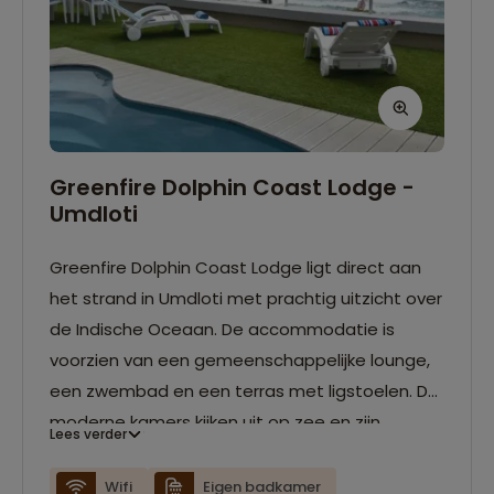
Greenfire Dolphin Coast Lodge -
Umdloti
Greenfire Dolphin Coast Lodge ligt direct aan
het strand in Umdloti met prachtig uitzicht over
de Indische Oceaan. De accommodatie is
voorzien van een gemeenschappelijke lounge,
een zwembad en een terras met ligstoelen. De
moderne kamers kijken uit op zee en zijn
Lees verder
voorzien van een balkon en je hebt je eigen
badkamer met een douche. Ook is er gratis Wifi
Wifi
Eigen badkamer