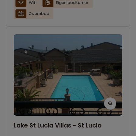
muskietennetten bij de deuren en ramen en
Wifi
Eigen badkamer
een eigen badkamer. Je kunt daarnaast
Zwembad
gebruikmaken van de keuken en de
barbecueplaats, maar je kunt natuurlijk ook een
hapje eten bij de vele restaurants in St Lucia.
Lake St Lucia Villas - St Lucia