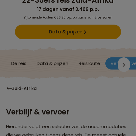
22-35ers reis Zuid-Afrika
17 dagen vanaf 3.469 p.p.
Bijkomende kosten €26,25 p.p. op basis van 2 personen
Data & prijzen
De reis
Data & prijzen
Reisroute
Verblijf & v
Zuid-Afrika
Verblijf & vervoer
Hieronder volgt een selectie van de accommodaties
die we gebruiken tijdens deze reis. De meest actuele