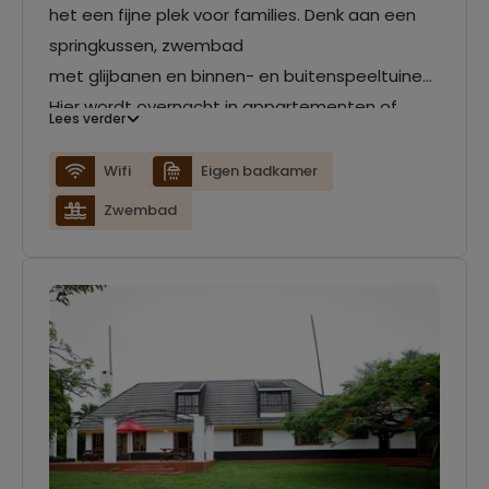
het een fijne plek voor families. Denk aan een
springkussen, zwembad
met glijbanen en binnen- en buitenspeeltuinen.
Hier wordt overnacht in appartementen of
Lees verder
chalets. Het komt voor dat je het appartement
deelt met een andere familie. Dit betekent dat
Wifi
Eigen badkamer
je de gemeenschappelijke ruimtes zoals keuken
Zwembad
en woonkamer deelt, maar verder wel over je
eigen kamer en badkamer beschikt.