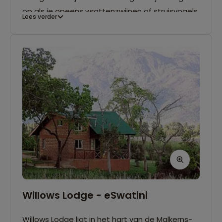
op als je opeens wrattenzwijnen of struisvogels
Lees verder
door het kamp ziet wandelen. Er is een
restaurant aanwezig. Er zijn 2- en 3-
persoonskamers en familiekamers. De meeste
kamers hebben eigen badkamerfaciliteiten.
Willows Lodge - eSwatini
Willows Lodge ligt in het hart van de Malkerns-