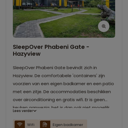
SleepOver Phabeni Gate -
Hazyview
SleepOver Phabeni Gate bevindt zich in
Hazyview. De comfortabele 'containers' zijn
voorzien van een eigen badkamer en een patio
met een zitje. De accommodaties beschikken
over airconditioning en gratis wifi. Er is geen
keuken aanwezig, het is dan ook niet mogelijk
Lees verder
om bij deze accommodatie zelf te koken.
Wifi
Eigen badkamer