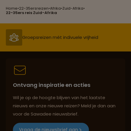
Home
•
22-35ersreizen
•
Afrika
•
Zuid-Afrika
•
Groepsreizen mét indivuele vrijheid
22-35ers reis Zuid-Afrika
Persoonlijk en deskundig reisadvies
Best beoordeelde reisroutes
Ontvang inspiratie en acties
Reizen met oog voor mens, cultuur en milieu
Wil je op de hoogte blijven van het laatste
nieuws en onze nieuwe reizen? Meld je dan aan
voor de Sawadee nieuwsbrief.
Groepsreizen mét indivuele vrijheid
Vraag de nieuwsbrief aan