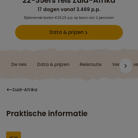
22-35ers reis Zuid-Afrika
17 dagen vanaf 3.469 p.p.
Bijkomende kosten €26,25 p.p. op basis van 2 personen
Data & prijzen
De reis
Data & prijzen
Reisroute
Verblijf & v
Zuid-Afrika
Praktische informatie