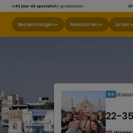
Al
43 jaar dé specialist
in groepsreizen
Ui
Bestemmingen
Reissoorten
Acties
28 beoor
8,6
22-35
20 dagen 