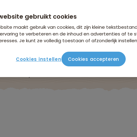
n €26,25 p.p. op basis van 2 personen
website gebruikt cookies
site maakt gebruik van cookies, dit zijn kleine tekstbestan
ervaring te verbeteren en de inhoud en advertenties af t
eresses. Je kunt ze volledig toestaan of afzonderlijk instellen
Cookies instellen
Cookies accepteren
ute
Verblijf & vervoer
Vluchtinfo
Praktisch
Beo