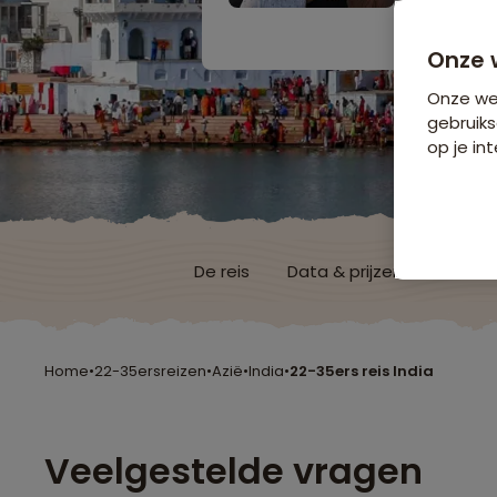
Bijkomende koste
Onze 
Onze web
gebruiks
op je int
De reis
Data & prijzen
Reisro
Home
•
22-35ersreizen
•
Azië
•
India
•
22-35ers reis India
Veelgestelde vragen