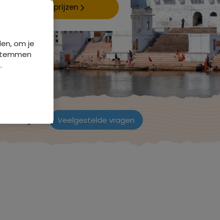
Data & prijzen
den, om je
e stemmen
.
ordelingen
Veelgestelde vragen