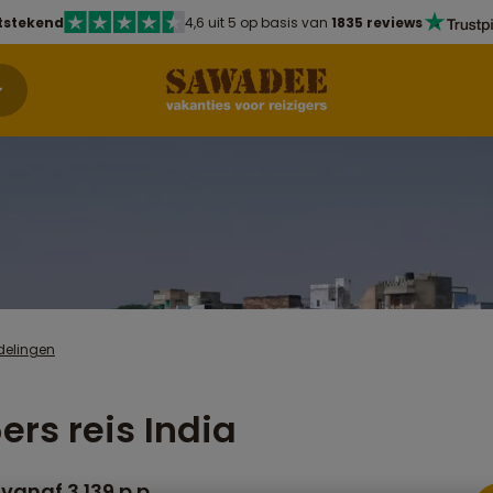
tstekend
4,6 uit 5 op basis van
1835 reviews
delingen
ers reis India
vanaf 3.139 p.p.