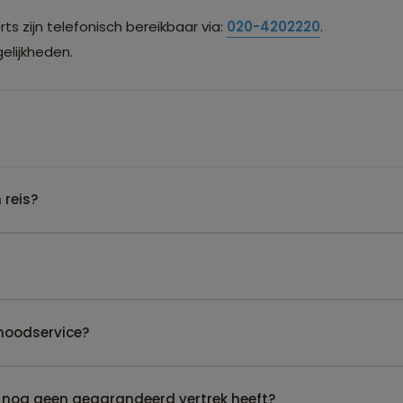
s zijn telefonisch bereikbaar via:
020-4202220
.
lijkheden.
 reis?
noodservice?
 nog geen gegarandeerd vertrek heeft?