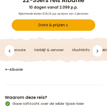
22-35ers reis Albanië
10 dagen vanaf 2.099 p.p.
Bijkomende kosten €26,25 p.p. op basis van 2 personen
Data & prijzen
n
Reisroute
Verblijf & vervoer
Vluchtinfo
Prakt
Albanië
Waarom deze reis?
Gave rafttocht over de wilde Vjosë rivier