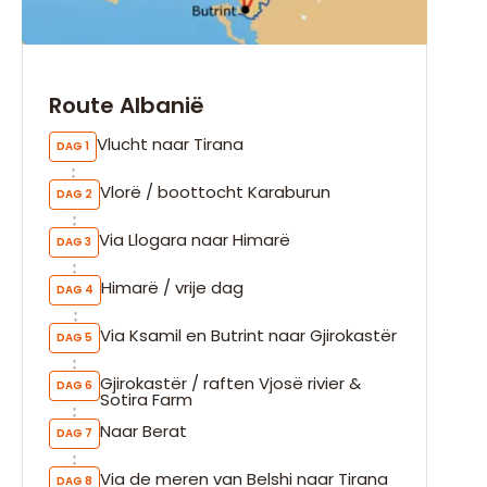
Route Albanië
Vlucht naar Tirana
DAG 1
Vlorë / boottocht Karaburun
DAG 2
Via Llogara naar Himarë
DAG 3
Himarë / vrije dag
DAG 4
Via Ksamil en Butrint naar Gjirokastër
DAG 5
Gjirokastër / raften Vjosë rivier &
DAG 6
Sotira Farm
Naar Berat
DAG 7
Via de meren van Belshi naar Tirana
DAG 8