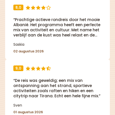
8,0
“Prachtige actieve rondreis door het mooie
Albanië. Het programma heeft een perfecte
mix van activiteit en cultuur. Met name het
verblijf aan de kust was heel relaxt en de
natuur heeft mij echt verrast. Daarnaast
Saskia
was het reizen met een groep super leuk en
een echte toevoeging wat ik niet had willen
02 augustus 2026
missen. Bij twijfel doen en vergeet je
waterschoentjes niet!”
9,0
“De reis was geweldig; een mix van
ontspanning aan het strand, sportieve
activiteiten zoals raften en hiken en een
citytrip naar Tirana. Echt een hele fijne mix.”
Sven
01 augustus 2026