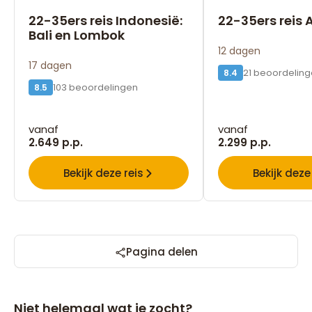
22-35ers reis Indonesië:
22-35ers reis 
Bali en Lombok
12 dagen
17 dagen
21 beoordelin
8.4
103 beoordelingen
8.5
vanaf
vanaf
2.649 p.p.
2.299 p.p.
Bekijk deze reis
Bekijk deze
Pagina delen
Niet helemaal wat je zocht?