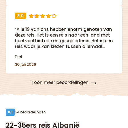
8,0
“Alle 19 van ons hebben enorm genoten van
deze reis. Het is een reis naar een land met
heel veel historie en geschiedenis. Het is een
reis waar je kan kiezen tussen allemaal
avontuurlijke activiteiten zoals snorkelen,
Dini
kayaken, ziplinen of raften. Tegelijkertijd is
het ook een reis met veel cultuur, natuur en
30 juli 2026
afwisseling. Van een dag aan het strand
tot een ander waarbij je rondloopt door
archeologische opgravingen.”
Toon meer beoordelingen
54 beoordelingen
8,1
22-35ers reis Albanië