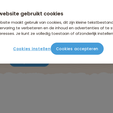
n €26,25 p.p. op basis van 2 personen
website gebruikt cookies
site maakt gebruik van cookies, dit zijn kleine tekstbestan
ervaring te verbeteren en de inhoud en advertenties af t
eresses. Je kunt ze volledig toestaan of afzonderlijk instellen
Cookies instellen
Cookies accepteren
ute
Verblijf & vervoer
Vluchtinfo
Praktisch
Beo