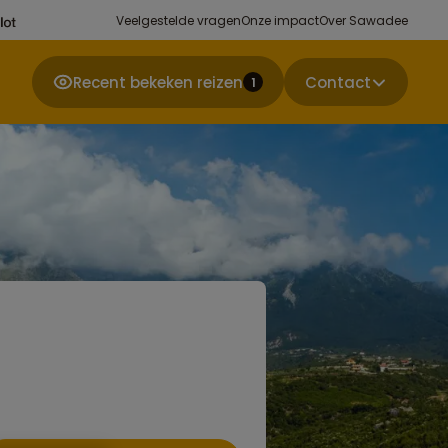
Veelgestelde vragen
Onze impact
Over Sawadee
Recent bekeken reizen
Contact
1