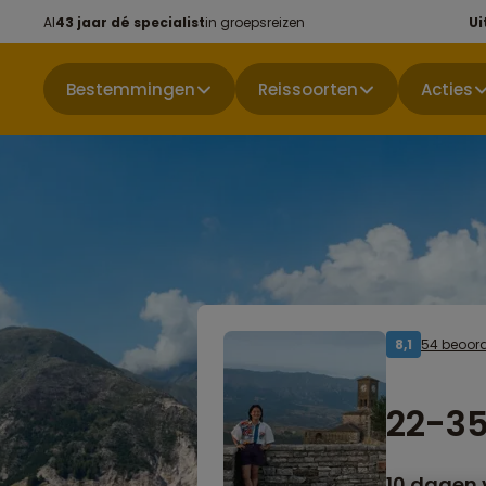
Al
43 jaar dé specialist
in groepsreizen
Ui
Bestemmingen
Reissoorten
Acties
54 beoor
8,1
22-35
10 dagen 