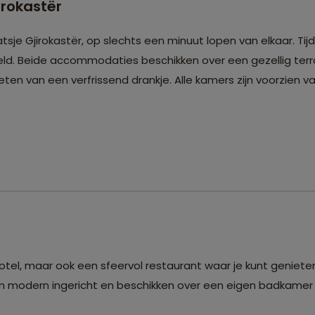
irokastër
sje Gjirokastër, op slechts een minuut lopen van elkaar. Tij
. Beide accommodaties beschikken over een gezellig terras
eten van een verfrissend drankje. Alle kamers zijn voorzien v
tel, maar ook een sfeervol restaurant waar je kunt genieten
jn modern ingericht en beschikken over een eigen badkamer