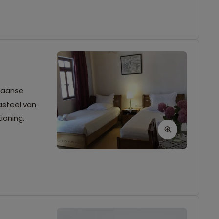
omaanse
asteel van
ioning.