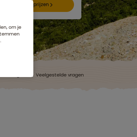
Data & prijzen
den, om je
e stemmen
.
ordelingen
Veelgestelde vragen