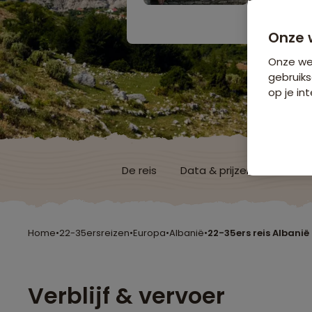
Bijkomende koste
Onze 
Onze web
gebruiks
op je int
De reis
Data & prijzen
Reisro
Home
•
22-35ersreizen
•
Europa
•
Albanië
•
22-35ers reis Albanië
Verblijf & vervoer