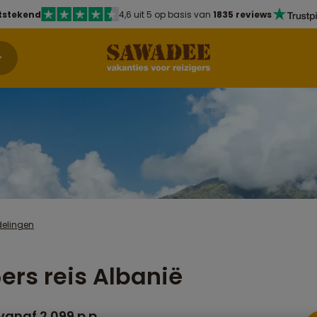
tstekend
4,6 uit 5 op basis van
1835 reviews
delingen
ers reis Albanië
vanaf 2.099 p.p.