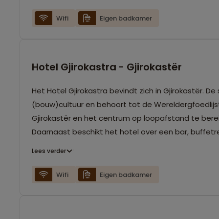
Wifi
Eigen badkamer
Hotel Gjirokastra - Gjirokastër
Het Hotel Gjirokastra bevindt zich in Gjirokastër.
(bouw)cultuur en behoort tot de Wereldergfoedlijst
Gjirokastër en het centrum op loopafstand te bere
Daarnaast beschikt het hotel over een bar, buffetr
Lees verder
Wifi
Eigen badkamer