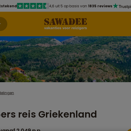
tstekend
4,6 uit 5 op basis van
1835 reviews
delingen
ers reis Griekenland
vanaf 2.049 p.p.