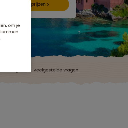
Data & prijzen
den, om je
e stemmen
.
ordelingen
Veelgestelde vragen