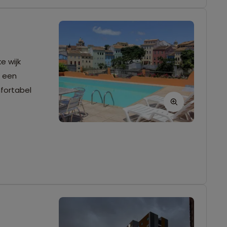
e wijk
t een
fortabel