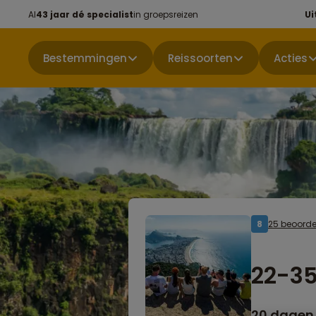
Al
43 jaar dé specialist
in groepsreizen
Ui
Bestemmingen
Reissoorten
Acties
25 beoorde
8
22-35
20 dagen 