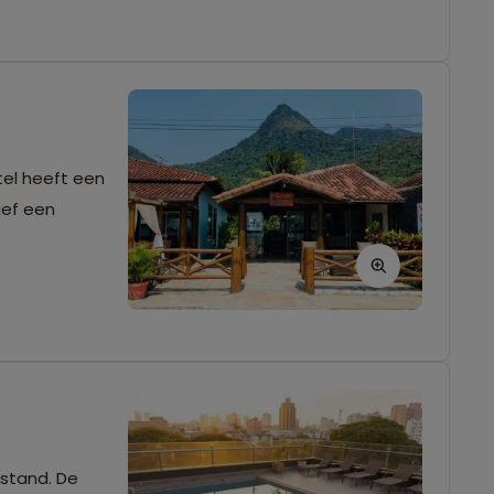
tel heeft een
ief een
fstand. De