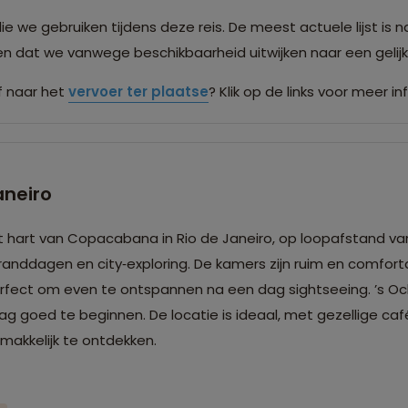
we gebruiken tijdens deze reis. De meest actuele lijst is n
men dat we vanwege beschikbaarheid uitwijken naar een gel
 naar het
vervoer ter plaatse
? Klik op de links voor meer in
aneiro
et hart van Copacabana in Rio de Janeiro, op loopafstand va
randdagen en city‑exploring. De kamers zijn ruim en comfor
 perfect om even te ontspannen na een dag sightseeing. ’s Oc
g goed te beginnen. De locatie is ideaal, met gezellige caf
makkelijk te ontdekken.