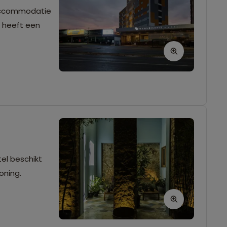
e accommodatie
t heeft een
tel beschikt
oning.