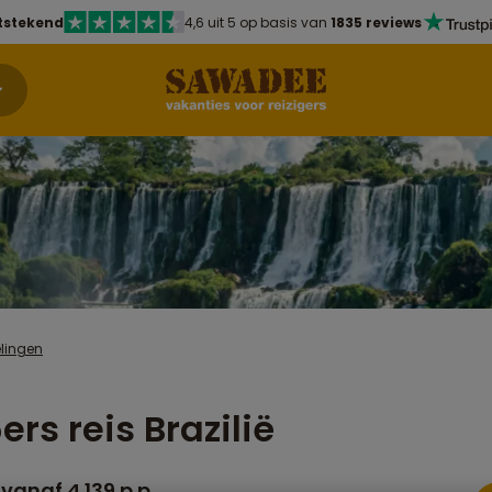
tstekend
4,6 uit 5 op basis van
1835 reviews
lingen
ers reis Brazilië
vanaf 4.139 p.p.