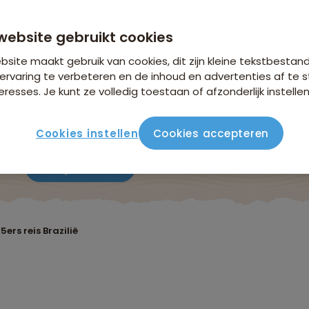
n €26,25 p.p. op basis van 2 personen
website gebruikt cookies
site maakt gebruik van cookies, dit zijn kleine tekstbestan
ervaring te verbeteren en de inhoud en advertenties af t
eresses. Je kunt ze volledig toestaan of afzonderlijk instellen
Cookies instellen
Cookies accepteren
ute
Verblijf & vervoer
Vluchtinfo
Praktisch
Beo
5ers reis Brazilië