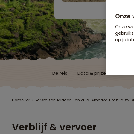
Bijkomende koste
Onze 
Onze web
gebruiks
op je int
De reis
Data & prijzen
Reisro
Home
•
22-35ersreizen
•
Midden- en Zuid-Amerika
•
Brazilië
•
22-3
Verblijf & vervoer