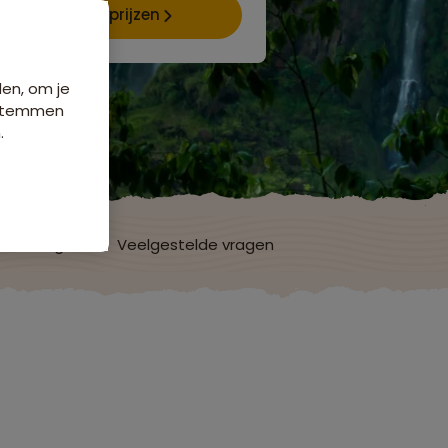
Data & prijzen
den, om je
e stemmen
.
ordelingen
Veelgestelde vragen