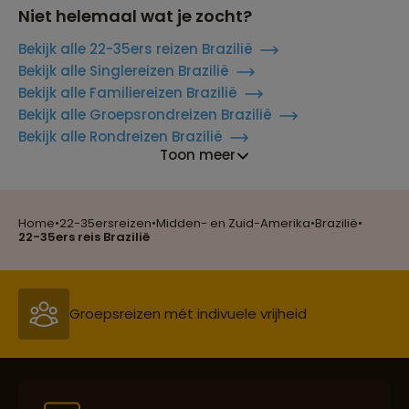
Niet helemaal wat je zocht?
Bekijk alle 22-35ers reizen Brazilië
Bekijk alle Singlereizen Brazilië
Bekijk alle Familiereizen Brazilië
Bekijk alle Groepsrondreizen Brazilië
Bekijk alle Rondreizen Brazilië
Reizen met oog voor mens, cultuur en milieu
Toon meer
Home
•
22-35ersreizen
•
Midden- en Zuid-Amerika
•
Brazilië
•
Groepsreizen mét indivuele vrijheid
22-35ers reis Brazilië
Persoonlijk en deskundig reisadvies
Best beoordeelde reisroutes