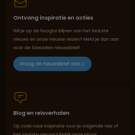
Ontvang inspiratie en acties
Reizen met oog voor mens, cultuur en milieu
Wil je op de hoogte blijven van het laatste
nieuws en onze nieuwe reizen? Meld je dan aan
voor de Sawadee nieuwsbrief.
Groepsreizen mét indivuele vrijheid
Vraag de nieuwsbrief aan
Persoonlijk en deskundig reisadvies
Blog en reisverhalen
Best beoordeelde reisroutes
Op zoek naar inspiratie voor je volgende reis of
het laatste nieuws? Bekijk onze blogs,