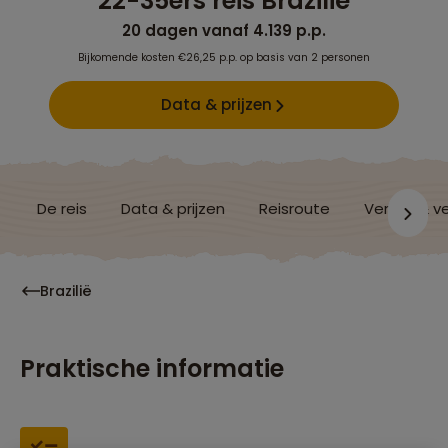
22-35ers reis Brazilië
20 dagen vanaf 4.139 p.p.
Bijkomende kosten €26,25 p.p. op basis van 2 personen
Data & prijzen
De reis
Data & prijzen
Reisroute
Verblijf & v
Brazilië
Praktische informatie