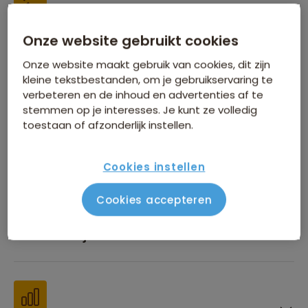
Inbegrepen in de reissom
Onze website gebruikt cookies
Onze website maakt gebruik van cookies, dit zijn
kleine tekstbestanden, om je gebruikservaring te
verbeteren en de inhoud en advertenties af te
stemmen op je interesses. Je kunt ze volledig
toestaan of afzonderlijk instellen.
Financiën
Cookies instellen
Cookies accepteren
Beste reistijd