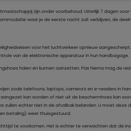
atschappij zijn onder voorbehoud. Uiterlijk 7 dagen voor 
modatie waar je de eerste nacht zult verblijven, de deelne
ligheidseisen voor het luchtverkeer opnieuw aangescherpt. 
trole van de elektronische apparatuur in hun handbagage.
ingshoes halen en kunnen aanzetten. Pas hierna mag de re
rijen zoals telefoons, laptops, camera’s en e-readers in ha
iet aangezet kan worden of niet uit de beschermhoes kan w
ns zullen echter niet in de afvalbak belanden. U moet deze 
gen betaling) weer thuisgestuurd.
httijd te voorkomen. Het is echter te verwachten dat de in