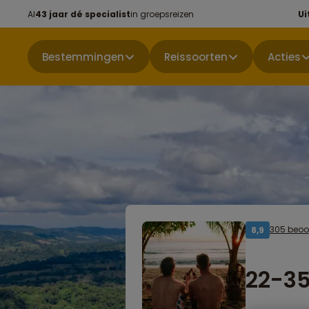
Al
43 jaar dé specialist
in groepsreizen
Ui
Bestemmingen
Reissoorten
Acties
305 beoo
8,9
22-35