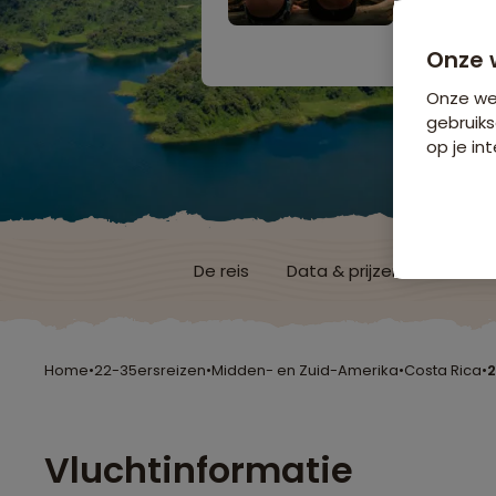
20 dagen 
Bijkomende koste
Onze 
Onze web
gebruiks
op je int
De reis
Data & prijzen
Reisro
Home
•
22-35ersreizen
•
Midden- en Zuid-Amerika
•
Costa Rica
•
2
Vluchtinformatie