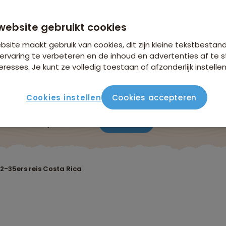
vanaf 3.139 p.p.
n €26,25 p.p. op basis van 2 personen
website gebruikt cookies
site maakt gebruik van cookies, dit zijn kleine tekstbestan
ervaring te verbeteren en de inhoud en advertenties af t
eresses. Je kunt ze volledig toestaan of afzonderlijk instellen
Cookies instellen
Cookies accepteren
ute
Verblijf & vervoer
Vluchtinfo
Praktisch
Beo
2-35ers reis Costa Rica