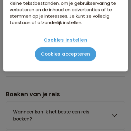
kleine tekstbestanden, om je gebruikservaring te
verbeteren en de inhoud en advertenties af te
Heeft Sawadee de beschikking over een
stemmen op je interesses. Je kunt ze volledig
24-uurs noodservice?
toestaan of afzonderlijk instellen.
Tot wanneer kan Sawadee een reis
Cookies instellen
annuleren die nog geen gegarandeerd
vertrek heeft?
Cookies accepteren
Boeken van je reis
Wanneer kan ik het beste een reis
boeken?