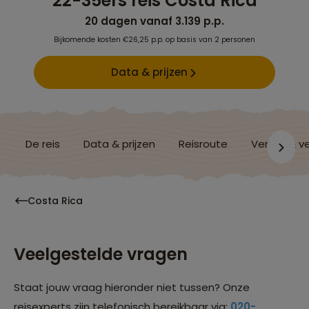
22-35ers reis Costa Rica
20 dagen vanaf 3.139 p.p.
Bijkomende kosten €26,25 p.p. op basis van 2 personen
Data & prijzen
De reis
Data & prijzen
Reisroute
Verblijf & v
Costa Rica
Veelgestelde vragen
Staat jouw vraag hieronder niet tussen? Onze
reisexperts zijn telefonisch bereikbaar via:
020-