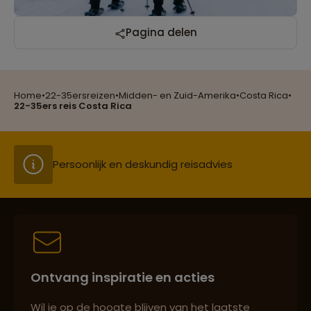
Reizen met oog voor mens, cultuur en milieu
Pagina delen
Home
•
22-35ersreizen
•
Midden- en Zuid-Amerika
•
Costa Rica
•
Groepsreizen mét indivuele vrijheid
22-35ers reis Costa Rica
Persoonlijk en deskundig reisadvies
Best beoordeelde reisroutes
Ontvang inspiratie en acties
Reizen met oog voor mens, cultuur en milieu
Wil je op de hoogte blijven van het laatste