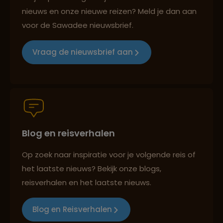
nieuws en onze nieuwe reizen? Meld je dan aan
voor de Sawadee nieuwsbrief.
Groepsreizen mét indivuele vrijheid
Vraag de nieuwsbrief aan
Persoonlijk en deskundig reisadvies
Blog en reisverhalen
Best beoordeelde reisroutes
Op zoek naar inspiratie voor je volgende reis of
het laatste nieuws? Bekijk onze blogs,
Reizen met oog voor mens, cultuur en milieu
reisverhalen en het laatste nieuws.
Blog en Reisverhalen