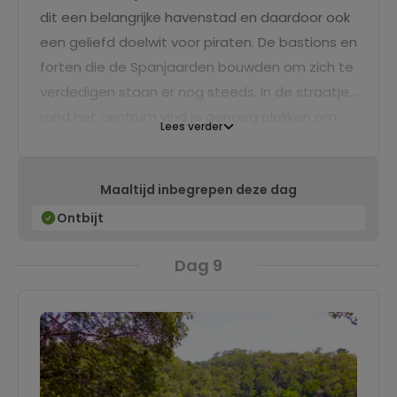
dit een belangrijke havenstad en daardoor ook
een geliefd doelwit voor piraten. De bastions en
forten die de Spanjaarden bouwden om zich te
verdedigen staan er nog steeds. In de straatjes
rond het centrum vind je genoeg plekken om
Lees verder
iets te eten of te drinken. Wil je het rustig aan
doen, dan kun je ook naar het strand. Een fijne
Maaltijd inbegrepen deze dag
plek om de dag af te sluiten bij zonsondergang.
Ontbijt
Dag 9