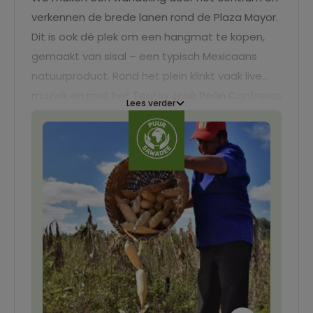
verkennen de brede lanen rond de Plaza Mayor.
Dit is ook dé plek om een hangmat te kopen,
gemaakt van sisal – een typisch Mexicaans
natuurproduct. Rond het plein klinkt vaak live
muziek en met het Teatro José Peón Contreras
Lees verder
en de vele cafés heeft de stad een levendige,
jonge sfeer.