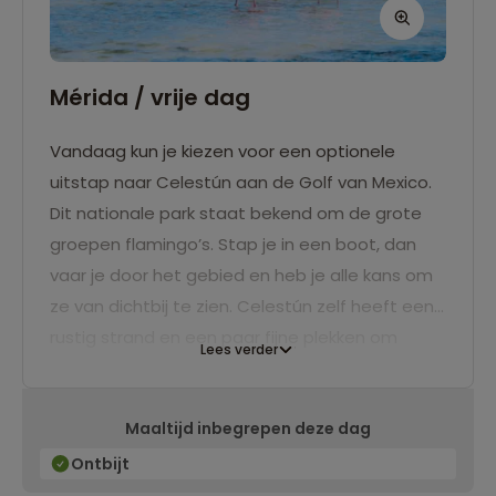
Mérida / vrije dag
Vandaag kun je kiezen voor een optionele
uitstap naar Celestún aan de Golf van Mexico.
Dit nationale park staat bekend om de grote
groepen flamingo’s. Stap je in een boot, dan
vaar je door het gebied en heb je alle kans om
ze van dichtbij te zien. Celestún zelf heeft een
rustig strand en een paar fijne plekken om
Lees verder
verse vis te eten. Blijf je liever in Mérida, dan is
dat natuurlijk ook een prima plan.
Maaltijd inbegrepen deze dag
Ontbijt