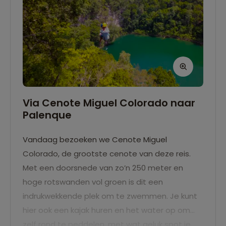
Via Cenote Miguel Colorado naar
Palenque
Vandaag bezoeken we Cenote Miguel
Colorado, de grootste cenote van deze reis.
Met een doorsnede van zo’n 250 meter en
hoge rotswanden vol groen is dit een
indrukwekkende plek om te zwemmen. Je kunt
hier ook een kajak huren en het water op om
zelf rond te peddelen, met wat geluk spot je