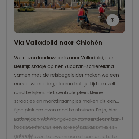
Via Valladolid naar Chichén
We reizen landinwaarts naar Valladolid, een
kleurrijk stadje op het Yucatán-schiereiland.
Samen met de reisbegeleider maken we een
eerste wandeling, daarna heb je tijd om zelf
rond te kijken. Het centrale plein, kleine
straatjes en marktkraampjes maken dit een
fijne plek om even rond te struinen. En ja, hier
weten ze wat lekker eten is – een maïskolf met
Later rijden we in ongeveer een uur door naar
kaaspoeder van een streetfoodkraam is zo
Chichén. Ons hotel is een goede uitvalsbasis
gehaald.
om nog even te zwemmen of samen iets te