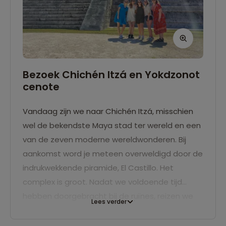
Bezoek Chichén Itzá en Yokdzonot
cenote
Vandaag zijn we naar Chichén Itzá, misschien
wel de bekendste Maya stad ter wereld en een
van de zeven moderne wereldwonderen. Bij
aankomst word je meteen overweldigd door de
indrukwekkende piramide, El Castillo. Het
complex is groot. Nadat we voldoende tijd
hebben doorgebracht bij de ruïnes, reizen we
Lees verder
door naar de Yokdzonot cenote voor een
verfrissende duik. Daarna keren we weer terug