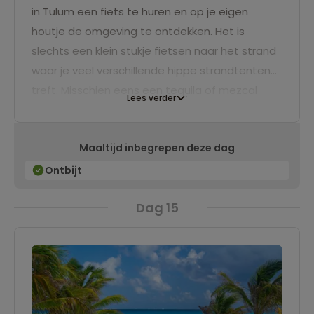
in Tulum een fiets te huren en op je eigen
houtje de omgeving te ontdekken. Het is
slechts een klein stukje fietsen naar het strand
waar je veel verschillende hippe strandtenten
treft. Misschien eens een tequila of mezcal
Lees verder
proberen? Kortom, er is vandaag genoeg te
beleven!
Maaltijd inbegrepen deze dag
Ontbijt
Dag 15