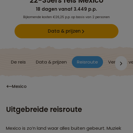
22-35ers reis Mexico
18 dagen vanaf 3.449 p.p.
Bijkomende kosten €26,25 p.p. op basis van 2 personen
Data & prijzen
De reis
Data & prijzen
Reisroute
Verblijf & v
Mexico
Uitgebreide reisroute
Mexico is zo’n land waar alles buiten gebeurt. Muziek