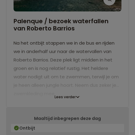
Palenque / bezoek waterfallen
van Roberto Barrios
Na het ontbijt stappen we in de bus en rijden
we in anderhalf uur naar de watervallen van
Roberto Barrios. Deze plek ligt midden in het
groen en is nog relatief rustig. Het heldere
water nodigt uit om te zwemmen, terwijl je om
je heen alleen jungle hoort. Neem dus zeker je
zwemkleding mee.
Lees verder
Maaltijd inbegrepen deze dag
Ontbijt