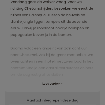
Vandaag gaat de wekker vroeg. Voor we
richting Chetumal rijden, bezoeken we eerst de
ruïnes van Palenque. Tussen de heuvels en
dichte jungle liggen tempels uit de zevende
eeuw. Terwijl je rondloopt hoor je brulapen en
papegaaien boven je in de bomen.
Daarna volgt een lange rit van zo’n acht uur
naar Chetumal, vlak bij de grens met Belize. We
overnachten in een hotel met zwembad. In het
centrum vind je een aantal restaurants en bars
om de dag rustig af te sluiten.
Lees verder
Maaltijd inbegrepen deze dag