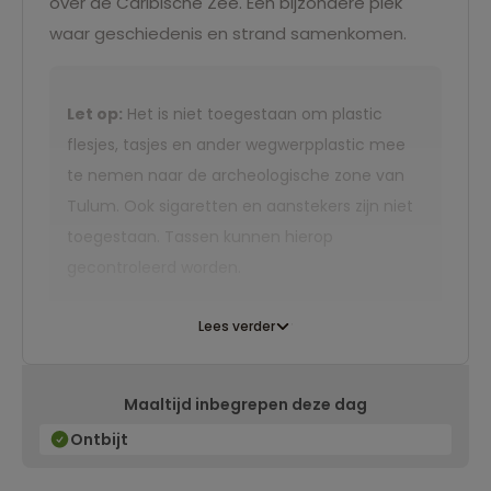
over de Caribische Zee. Een bijzondere plek
waar geschiedenis en strand samenkomen.
Let op:
Het is niet toegestaan om plastic
flesjes, tasjes en ander wegwerpplastic mee
te nemen naar de archeologische zone van
Tulum. Ook sigaretten en aanstekers zijn niet
toegestaan. Tassen kunnen hierop
gecontroleerd worden.
Lees verder
Maaltijd inbegrepen deze dag
Ontbijt