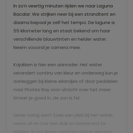
In zo’n veertig minuten rijden we naar Laguna
Bacalar. We strijken neer bij een strandtent en
daarna bepaal je zelf het tempo. De lagune is
55 kilometer lang en staat bekend om haar
verschillende blauwtinten en helder water.
Neem voooral je camera mee.
Kajakken is hier een aanrader. Het water
verandert continu van kleur en onderweg kun je
aanleggen bij kleine eilandjes of door peddelen
naar Pirates Bay voor uitzicht over het meer.
Smeer je goed in, de zon is fel.
Liever rustig aan? Zoek een plek bij het water,
neem af en toe een duik en bestel iets te
drinken. In het kleine centrum vind je genoeg