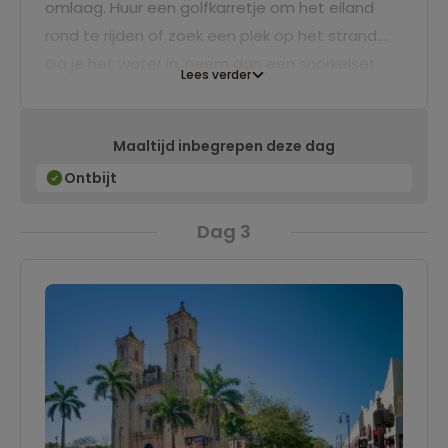
omlaag. Huur een golfkarretje om het eiland
rond te rijden of zoek een plek op het strand.
Ga je het water in, neem dan een snorkelset
Lees verder
mee – rond het koraalrif zwemmen volop
kleurrijke vissen. Aan het einde van de dag
Maaltijd inbegrepen deze dag
varen we terug naar Cancun. Morgen stappen
we in de bus en reizen we landinwaarts.
Ontbijt
Dag 3