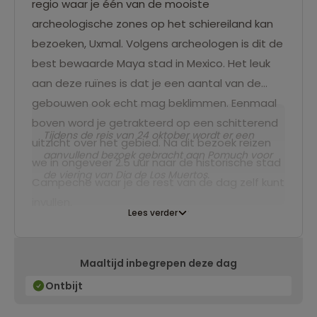
regio waar je één van de mooiste
archeologische zones op het schiereiland kan
bezoeken, Uxmal. Volgens archeologen is dit de
best bewaarde Maya stad in Mexico. Het leuk
aan deze ruïnes is dat je een aantal van de
gebouwen ook echt mag beklimmen. Eenmaal
boven word je getrakteerd op een schitterend
Tijdens de reis van 24 oktober wordt er een
uitzicht over het gebied. Na dit bezoek reizen
aanvullend bezoek gebracht aan Pomuch voor
we in ongeveer 2.5 uur naar de historische stad
de viering van Dia
de Los Muertos.
Campeche waar je de rest van de dag zelf kunt
invullen.
Lees verder
Maaltijd inbegrepen deze dag
Ontbijt