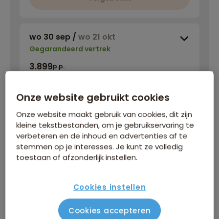
wo 30 sep
/
wo 21 okt
Gegarandeerd vertrek
3.899
p.p.
Onze website gebruikt cookies
Volgeboekt
Onze website maakt gebruik van cookies, dit zijn
kleine tekstbestanden, om je gebruikservaring te
verbeteren en de inhoud en advertenties af te
wo 7 okt
/
wo 28 okt
stemmen op je interesses. Je kunt ze volledig
Gegarandeerd vertrek
toestaan of afzonderlijk instellen.
3.849
p.p.
Cookies instellen
Volgeboekt
Cookies accepteren