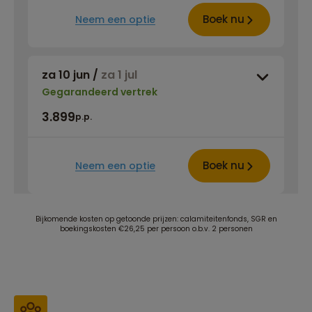
Boek nu
Neem een optie
za 10 jun
/
za 1 jul
Gegarandeerd vertrek
3.899
p.p.
Boek nu
Neem een optie
Bijkomende kosten op getoonde prijzen: calamiteitenfonds, SGR en
boekingskosten €26,25 per persoon o.b.v. 2 personen