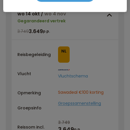
wo 14 okt
/
wo 4 nov
Gegarandeerd vertrek
3.649
3.749
p.p.
NL
Reisbegeleiding
Vlucht
Vluchtschema
Sawadeal €100 korting
Opmerking
Groepssamenstelling
Groepsinfo
3.749
Reissom incl.
3.649
p.p.