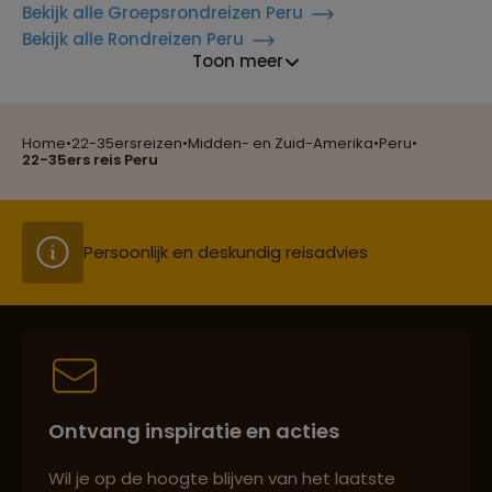
Bekijk alle Groepsrondreizen Peru
Bekijk alle Rondreizen Peru
Reizen met oog voor mens, cultuur en milieu
Toon meer
Home
•
22-35ersreizen
•
Midden- en Zuid-Amerika
•
Peru
•
Groepsreizen mét indivuele vrijheid
22-35ers reis Peru
Persoonlijk en deskundig reisadvies
Best beoordeelde reisroutes
Ontvang inspiratie en acties
Reizen met oog voor mens, cultuur en milieu
Wil je op de hoogte blijven van het laatste