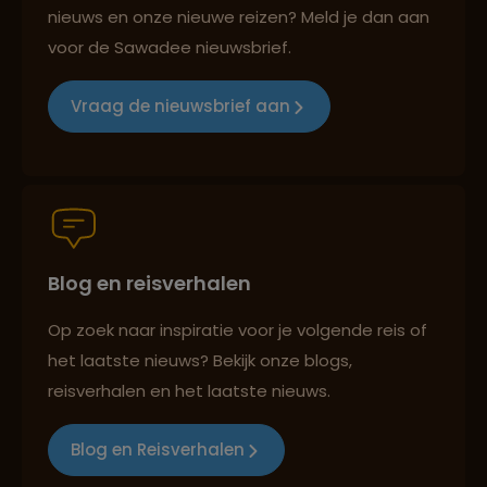
nieuws en onze nieuwe reizen? Meld je dan aan
voor de Sawadee nieuwsbrief.
Groepsreizen mét indivuele vrijheid
Vraag de nieuwsbrief aan
Persoonlijk en deskundig reisadvies
Blog en reisverhalen
Best beoordeelde reisroutes
Op zoek naar inspiratie voor je volgende reis of
het laatste nieuws? Bekijk onze blogs,
Reizen met oog voor mens, cultuur en milieu
reisverhalen en het laatste nieuws.
Blog en Reisverhalen