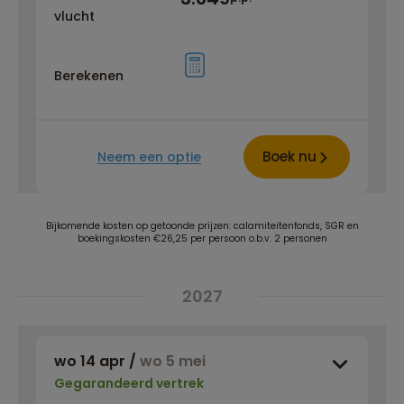
vlucht
Berekenen
Boek nu
Neem een optie
Bijkomende kosten op getoonde prijzen: calamiteitenfonds, SGR en
boekingskosten €26,25 per persoon o.b.v. 2 personen
2027
wo 14 apr
/
wo 5 mei
Gegarandeerd vertrek