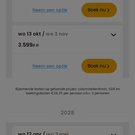
Boek nu
Neem een optie
wo 13 okt
/
wo 3 nov
3.599
p.p.
Boek nu
Neem een optie
Bijkomende kosten op getoonde prijzen: calamiteitenfonds, SGR en
boekingskosten €26,25 per persoon o.b.v. 2 personen
2028
wo 12 apr
/
wo 3 mei