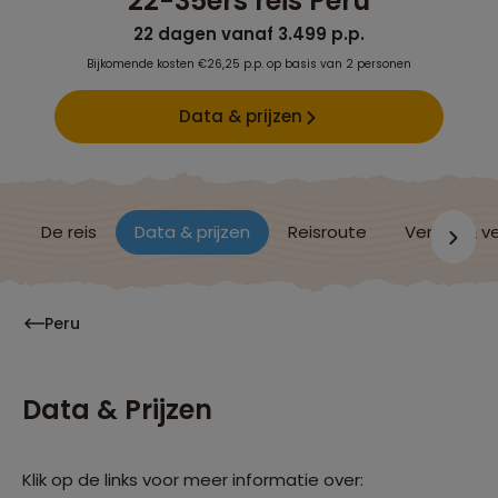
22-35ers reis Peru
22 dagen vanaf 3.499 p.p.
Bijkomende kosten €26,25 p.p. op basis van 2 personen
Data & prijzen
De reis
Data & prijzen
Reisroute
Verblijf & v
Peru
Data & Prijzen
Klik op de links voor meer informatie over: