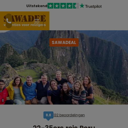
Uitstekend
SAWADEAL
132 beoordelingen
8,8