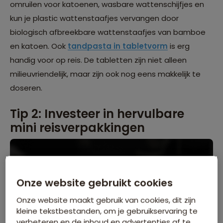
omruilen voor katoenen, wasbare wattenschijfjes en
kun je plastic wattenstaafjes vervangen door
biologisch afbreekbare wattenstaafjes van bamboe
en katoen. Ook
tandpasta in tabletvorm
is erg
handig voor op reis. De tabletten zijn niet alleen
milieuvriendelijk, maar zijn ook nog eens makkelijk te
doseren.
Tip 2: Investeer in hervulbare
mini reisverpakkingen
Onze website gebruikt cookies
Onze website maakt gebruik van cookies, dit zijn
kleine tekstbestanden, om je gebruikservaring te
verbeteren en de inhoud en advertenties af te