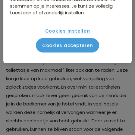
stemmen op je interesses. Je kunt ze volledig
toestaan of afzonderlijk instellen.
Wil je in je handbagage graag wat toiletartikelen
Cookies instellen
meenemen? Koop in dit geval geen mini
reisverpakkingen bij de drogist, maar investeer in
Cookies accepteren
hervulbare mini’s die je thuis vanuit je grote flessen
kunt vullen. Voor je vloeistoffen is een doorzichtig
toilettasje van maximaal 1 liter ook aan te raden. Deze
kan je keer op keer gebruiken, wat verspilling van
ziplock zakjes voorkomt. En over mini toiletartikelen
gesproken; maak liever geen gebruik van de mini’s die
je in de badkamer van je hotel vindt. In veel hotels
worden deze namelijk al vervangen wanneer je er
slechts een beetje van hebt gebruikt. Door ze niet te
gebruiken, kunnen ze blijven staan voor de volgende