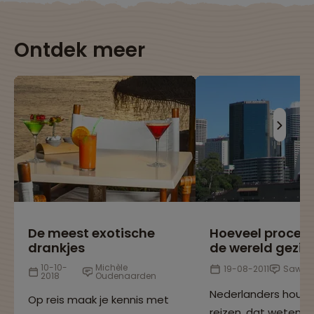
Ontdek meer
De meest exotische
Hoeveel procen
drankjes
de wereld gezie
10-10-
Michèle
19-08-2011
Sawad
2018
Oudenaarden
Nederlanders houd
Op reis maak je kennis met
reizen, dat weten w