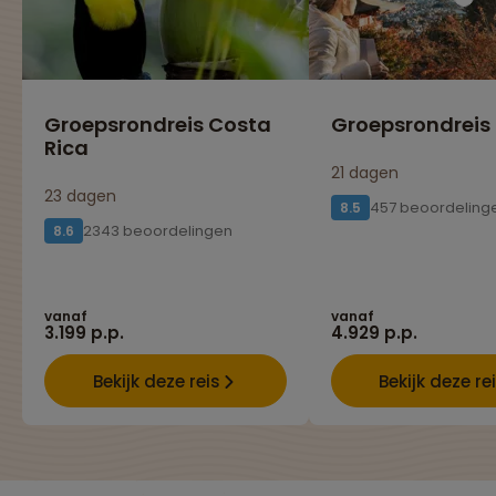
Groepsrondreis Costa
Groepsrondreis
Rica
21 dagen
23 dagen
457 beoordeling
8.5
2343 beoordelingen
8.6
vanaf
vanaf
3.199 p.p.
4.929 p.p.
Bekijk deze reis
Bekijk deze re