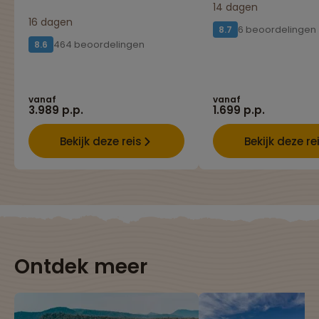
14 dagen
16 dagen
6 beoordelingen
8.7
464 beoordelingen
8.6
vanaf
vanaf
3.989 p.p.
1.699 p.p.
Bekijk deze reis
Bekijk deze re
Ontdek meer