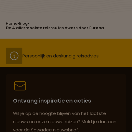
Home
•
Blog
•
Groepsreizen mét indivuele vrijheid
De 4 allermooiste reisroutes dwars door Europa
Persoonlijk en deskundig reisadvies
Best beoordeelde reisroutes
Ontvang inspiratie en acties
Reizen met oog voor mens, cultuur en milieu
Wil je op de hoogte blijven van het laatste
nieuws en onze nieuwe reizen? Meld je dan aan
voor de Sawadee nieuwsbrief.