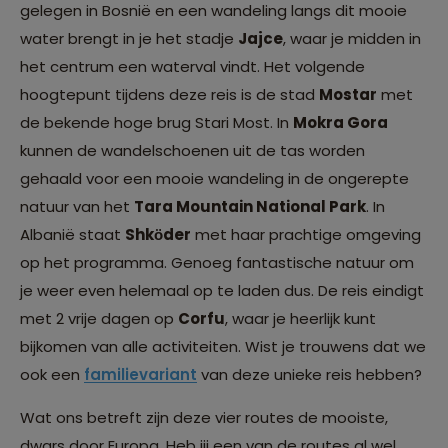
gelegen in Bosnië en een wandeling langs dit mooie
water brengt in je het stadje
Jajce
, waar je midden in
het centrum een waterval vindt. Het volgende
hoogtepunt tijdens deze reis is de stad
Mostar
met
de bekende hoge brug Stari Most. In
Mokra Gora
kunnen de wandelschoenen uit de tas worden
gehaald voor een mooie wandeling in de ongerepte
natuur van het
Tara Mountain National Park
. In
Albanië staat
Shkӧder
met haar prachtige omgeving
op het programma. Genoeg fantastische natuur om
je weer even helemaal op te laden dus. De reis eindigt
met 2 vrije dagen op
Corfu
, waar je heerlijk kunt
bijkomen van alle activiteiten. Wist je trouwens dat we
ook een
familievariant
van deze unieke reis hebben?
Wat ons betreft zijn deze vier routes de mooiste,
dwars door Europa. Heb jij een van de routes al wel