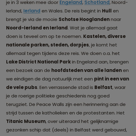
je in 3 weken mee door
Engeland
,
Schotland
,
Noord-
Ierland
,
Ierland
en
Wales
. De reis begint in
Hull
en
brengt je via de mooie
Schotse Hooglanden
naar
Noord-Ierland en Ierland
. Wat je allemaal gaat
doen is teveel om op te noemen.
Kastelen, diverse
nationale parken, steden, dorpjes
, je komt het
allemaal tegen tijdens deze reis. We doen o.a. het
Lake District National Park
in Engeland aan, brengen
een bezoek aan de
hoofdsteden van alle landen
en
we eindigen de dag natuurlijk met een
pint in een van
de vele pubs
. Een verrassende stad is
Belfast
, waar
je de roerige politieke geschiedenis nog goed
terugziet. De Peace Walls zijn een herinnering aan de
strijd tussen de katholieken en de protestanten. Het
Titanic Museum
, over uiteraard het gelijknamige
gezonken schip dat (deels) in Belfast werd gebouwd,