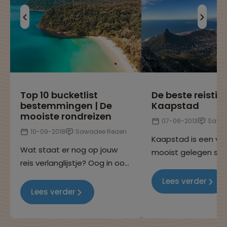
Top 10 bucketlist
De beste reistip
bestemmingen | De
Kaapstad
mooiste rondreizen
07-06-2013
Sawa
10-09-2018
Sawadee Reizen
Kaapstad is een va
Wat staat er nog op jouw
mooist gelegen ste
reis verlanglijstje? Oog in oog
wereld. Tel daar ee
staan met gorilla's in Uganda
mediterraans klimaa
Lees verder
of toch liever een husky
heerlijke wijnen, een
Lees verder
sledetocht in Lapland?
goedkope rand en cu
hoogstandjes bij op
Reizen met oog voor mens, cultuur en milieu