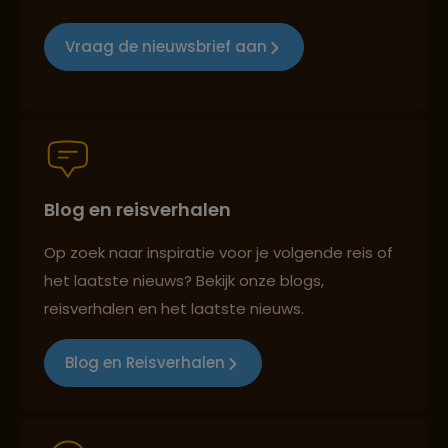
Groepsreizen mét indivuele vrijheid
Vraag de nieuwsbrief aan
Persoonlijk en deskundig reisadvies
Blog en reisverhalen
Best beoordeelde reisroutes
Op zoek naar inspiratie voor je volgende reis of
het laatste nieuws? Bekijk onze blogs,
Reizen met oog voor mens, cultuur en milieu
reisverhalen en het laatste nieuws.
Blog en Reisverhalen