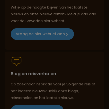
Reizen met oog voor mens, cultuur en milieu
Wil je op de hoogte blijven van het laatste
nieuws en onze nieuwe reizen? Meld je dan aan
voor de Sawadee nieuwsbrief.
Groepsreizen mét indivuele vrijheid
Vraag de nieuwsbrief aan
Persoonlijk en deskundig reisadvies
Blog en reisverhalen
Best beoordeelde reisroutes
Op zoek naar inspiratie voor je volgende reis of
het laatste nieuws? Bekijk onze blogs,
Reizen met oog voor mens, cultuur en milieu
reisverhalen en het laatste nieuws.