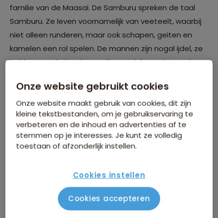
familie van de Maasai. De Samburu spreken de taal
Samburu. Ze leven voornamelijk van veeteelt, waarbij
niet alleen runderen, maar ook schapen, geiten en
kamelen een rol spelen. De mannen zijn nogal ijdel, ze
hebben een halve dag nodig om zich mooi te maken.
Daar staat tegenover dat ze wel roofdieren moeten
Onze website gebruikt cookies
wegjagen als deze hun vee aan willen vallen.
Onze website maakt gebruik van cookies, dit zijn
kleine tekstbestanden, om je gebruikservaring te
verbeteren en de inhoud en advertenties af te
stemmen op je interesses. Je kunt ze volledig
toestaan of afzonderlijk instellen.
Cookies instellen
Cookies accepteren