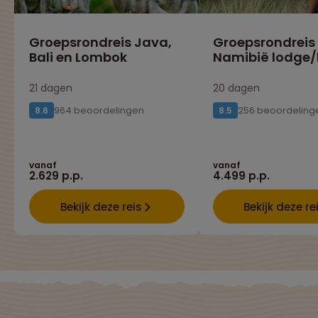
Groepsrondreis Java,
Groepsrondreis
Bali en Lombok
Namibië lodge/
21 dagen
20 dagen
964 beoordelingen
256 beoordeling
8.6
8.5
vanaf
vanaf
2.629 p.p.
4.499 p.p.
Bekijk deze reis
Bekijk deze re