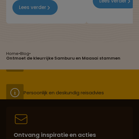
Lees verder
of toch liever een husky
heerlijke wijnen, een
Lees verder
sledetocht in Lapland?
goedkope rand en cu
hoogstandjes bij op
Reizen met oog voor mens, cultuur en milieu
Home
•
Blog
•
Groepsreizen mét indivuele vrijheid
Ontmoet de kleurrijke Samburu en Maasai stammen
Persoonlijk en deskundig reisadvies
Best beoordeelde reisroutes
Ontvang inspiratie en acties