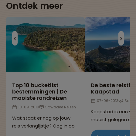
Ontdek meer
Top 10 bucketlist
De beste reistip
bestemmingen | De
Kaapstad
mooiste rondreizen
07-06-2013
Sawa
10-09-2018
Sawadee Reizen
Kaapstad is een va
Wat staat er nog op jouw
mooist gelegen ste
reis verlanglijstje? Oog in oog
wereld. Tel daar ee
staan met gorilla's in Uganda
mediterraans klimaa