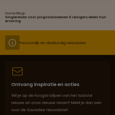
Nederlandse bevolk
Heb jij ze al geproefd?
Home
•
Blog
•
Singlereizen voor jongvolwassenen 5 reizigers delen hun
Groepsreizen mét indivuele vrijheid
ervaring
Persoonlijk en deskundig reisadvies
Best beoordeelde reisroutes
Ontvang inspiratie en acties
Reizen met oog voor mens, cultuur en milieu
Wil je op de hoogte blijven van het laatste
nieuws en onze nieuwe reizen? Meld je dan aan
voor de Sawadee nieuwsbrief.