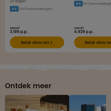
23 dagen
457 beoordeling
8.5
2343 beoordelingen
8.6
vanaf
vanaf
3.199 p.p.
4.929 p.p.
Bekijk deze reis
Bekijk deze re
Ontdek meer