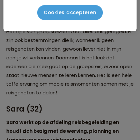
gehouden met beginnende reizigers.
Cookies accepteren
Wat zijn voor jou de voordelen van groepsreizen?
Het fijne van groepsreizen is dat alles al is geregeld. Er
zijn ook bestemmingen die ik, wanneer ik geen
reisgenoten kan vinden, gewoon liever niet in mijn
eentje wil verkennen. Daarnaast is het leuk dat
iedereen die mee gaat op de groepsreis, ervoor open
staat nieuwe mensen te leren kennen. Het is een hele
toffe ervaring om mooie reismomenten samen met je
reisgenoten te delen!
Sara (32)
Sara werkt op de afdeling reisbegeleiding en
houdt zich bezig met de werving, planning en
training van onze reisbegeleiders.