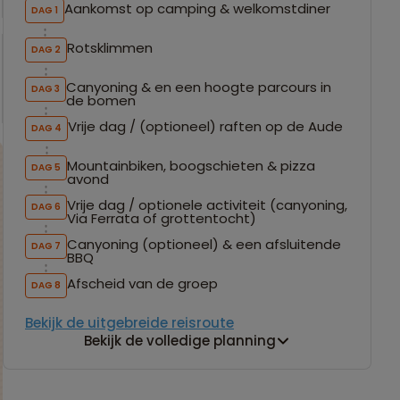
Aankomst op camping & welkomstdiner
DAG 1
Rotsklimmen
DAG 2
Canyoning & en een hoogte parcours in
DAG 3
de bomen
Vrije dag / (optioneel) raften op de Aude
DAG 4
Mountainbiken, boogschieten & pizza
DAG 5
avond
Vrije dag / optionele activiteit (canyoning,
DAG 6
Via Ferrata of grottentocht)
Canyoning (optioneel) & een afsluitende
DAG 7
BBQ
Afscheid van de groep
DAG 8
Bekijk de uitgebreide reisroute
Bekijk de volledige planning