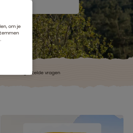
den, om je
e stemmen
.
ch
Veelgestelde vragen