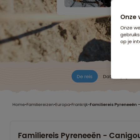
Onze 
Onze web
gebruiks
op je int
De reis
Data & prijzen
Home
•
Familiereizen
•
Europa
•
Frankrijk
•
Familiereis Pyreneeën 
Familiereis Pyreneeën - Canigou