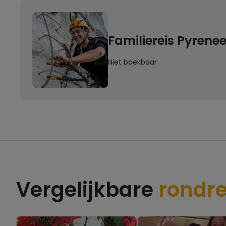
Familiereis Pyrenee
Niet boekbaar
Vergelijkbare
rondre