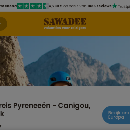
tstekend
4,6 uit 5 op basis van
1835 reviews
reis Pyreneeën - Canigou,
jk
Bekijk and
Europa
r