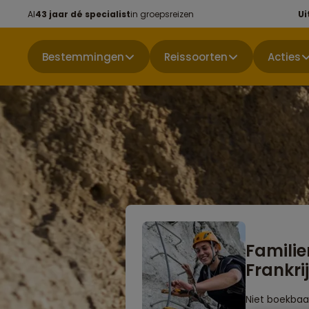
Al
43 jaar dé specialist
in groepsreizen
Ui
Bestemmingen
Reissoorten
Acties
Familie
Frankri
Niet boekbaa