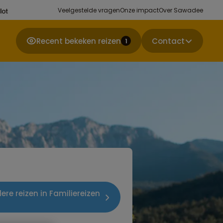
Veelgestelde vragen
Onze impact
Over Sawadee
Recent bekeken reizen
Contact
1
ere reizen in Familiereizen