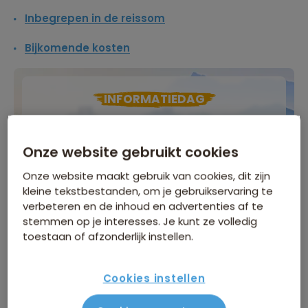
Inbegrepen in de reissom
Bijkomende kosten
INFORMATIEDAG
Zaterdag 5 september
, Natlab in Eindhoven
Onze website gebruikt cookies
Meer informatie
Onze website maakt gebruik van cookies, dit zijn
Meld je gratis aan!
kleine tekstbestanden, om je gebruikservaring te
verbeteren en de inhoud en advertenties af te
stemmen op je interesses. Je kunt ze volledig
toestaan of afzonderlijk instellen.
za 17 okt
/
zo 25 okt
Gegarandeerd vertrek
Cookies instellen
1.899
p.p.