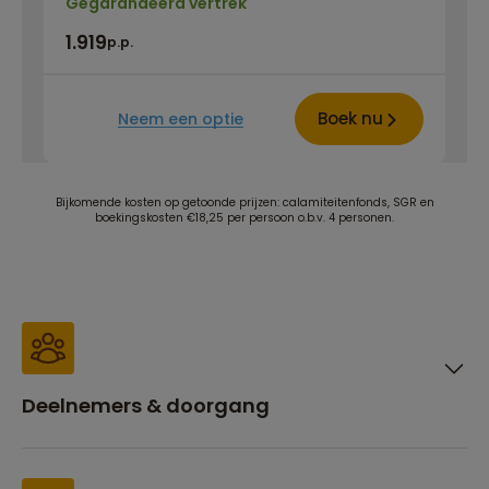
Gegarandeerd vertrek
1.919
p.p.
Boek nu
Neem een optie
Bijkomende kosten op getoonde prijzen: calamiteitenfonds, SGR en
boekingskosten €18,25 per persoon o.b.v. 4 personen.
Deelnemers & doorgang