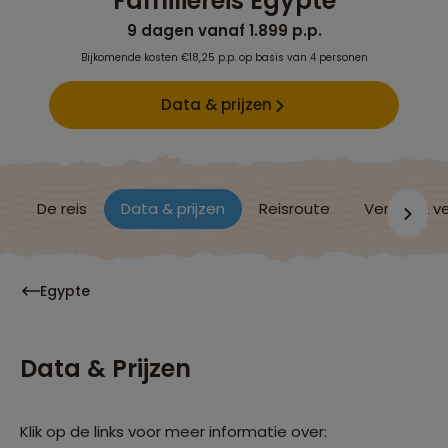
Familiereis Egypte
9 dagen vanaf 1.899 p.p.
Bijkomende kosten €18,25 p.p. op basis van 4 personen
Data & prijzen
De reis
Data & prijzen
Reisroute
Verblijf & v
Egypte
Data & Prijzen
Klik op de links voor meer informatie over: