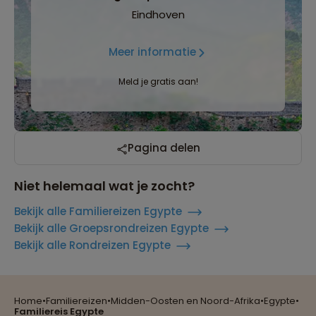
Eindhoven
Meer informatie
Meld je gratis aan!
Pagina delen
Niet helemaal wat je zocht?
Bekijk alle Familiereizen Egypte
Bekijk alle Groepsrondreizen Egypte
Reizen met oog voor mens, cultuur en milieu
Bekijk alle Rondreizen Egypte
Home
•
Familiereizen
•
Midden-Oosten en Noord-Afrika
•
Egypte
•
Groepsreizen mét indivuele vrijheid
Familiereis Egypte