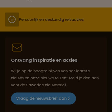
Persoonlijk en deskundig reisadvies
Best beoordeelde reisroutes
Ontvang inspiratie en acties
Reizen met oog voor mens, cultuur en milieu
Wil je op de hoogte blijven van het laatste
nieuws en onze nieuwe reizen? Meld je dan aan
voor de Sawadee nieuwsbrief.
Groepsreizen mét indivuele vrijheid
Vraag de nieuwsbrief aan