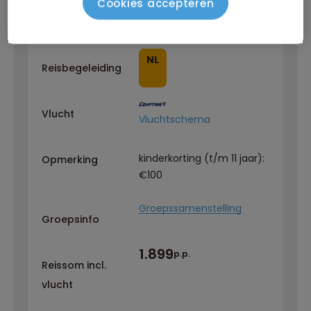
Cookies accepteren
8+
Minimum leeftijd
NL
Reisbegeleiding
Vlucht
Vluchtschema
kinderkorting (t/m 11 jaar):
Opmerking
€100
Groepssamenstelling
Groepsinfo
1.899
p.p.
Reissom incl.
vlucht