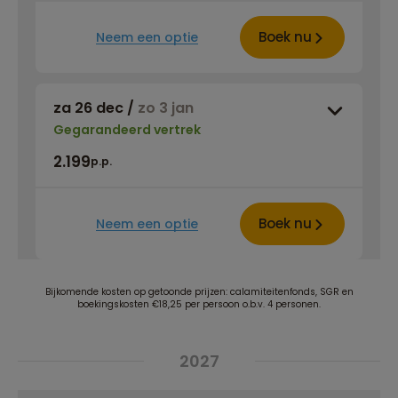
Boek nu
Neem een optie
za 26 dec
/
zo 3 jan
Gegarandeerd vertrek
2.199
p.p.
Boek nu
Neem een optie
Bijkomende kosten op getoonde prijzen: calamiteitenfonds, SGR en
boekingskosten €18,25 per persoon o.b.v. 4 personen.
2027