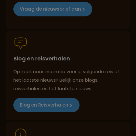
Reizen met oog voor mens, cultuur en milieu
Vraag de nieuwsbrief aan
Groepsreizen mét indivuele vrijheid
Blog en reisverhalen
Persoonlijk en deskundig reisadvies
Op zoek naar inspiratie voor je volgende reis of
het laatste nieuws? Bekijk onze blogs,
reisverhalen en het laatste nieuws.
Best beoordeelde reisroutes
Blog en Reisverhalen
Reizen met oog voor mens, cultuur en milieu