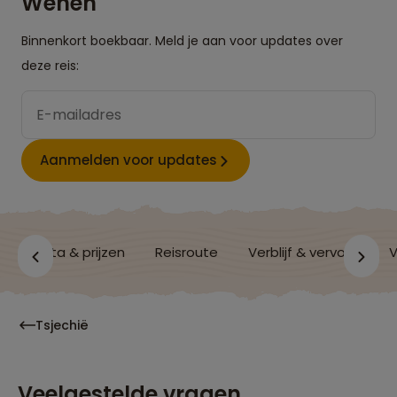
Wenen
Binnenkort boekbaar. Meld je aan voor updates over
deze reis:
Aanmelden voor updates
s
Data & prijzen
Reisroute
Verblijf & vervoer
V
Tsjechië
Veelgestelde vragen