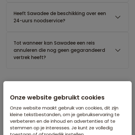
Heeft Sawadee de beschikking over een
24-uurs noodservice?
Tot wanneer kan Sawadee een reis
annuleren die nog geen gegarandeerd
vertrek heeft?
Onze website gebruikt cookies
Boeken van je reis
Onze website maakt gebruik van cookies, dit zijn
kleine tekstbestanden, om je gebruikservaring te
Wanneer kan ik het beste een reis
verbeteren en de inhoud en advertenties af te
boeken?
stemmen op je interesses. Je kunt ze volledig
toestaan of afzonderlijk instellen.