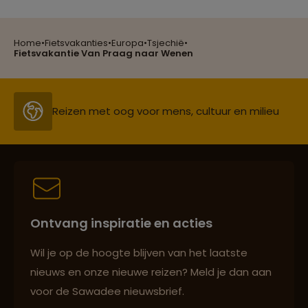
Home
•
Fietsvakanties
•
Europa
•
Tsjechië
•
Fietsvakantie Van Praag naar Wenen
Reizen met oog voor mens, cultuur en milieu
Groepsreizen mét indivuele vrijheid
Persoonlijk en deskundig reisadvies
Ontvang inspiratie en acties
Wil je op de hoogte blijven van het laatste
Best beoordeelde reisroutes
nieuws en onze nieuwe reizen? Meld je dan aan
voor de Sawadee nieuwsbrief.