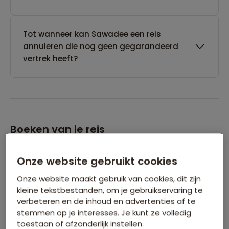
Tot wanneer kan Sawadee een reis
annuleren die nog geen gegarandeerd
vertrek heeft?
Boeken van je reis
Onze website gebruikt cookies
Wanneer kan ik het beste een reis
boeken?
Onze website maakt gebruik van cookies, dit zijn
kleine tekstbestanden, om je gebruikservaring te
verbeteren en de inhoud en advertenties af te
Kan ik ook eerst een optie nemen op een
stemmen op je interesses. Je kunt ze volledig
reis?
toestaan of afzonderlijk instellen.