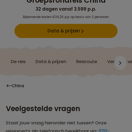
Groepsrondreis China
32 dagen vanaf 3.599 p.p.
Bijkomende kosten €26,25 p.p. op basis van 2 personen
Data & prijzen
De reis
Data & prijzen
Reisroute
Verblijf & v
China
Veelgestelde vragen
Staat jouw vraag hieronder niet tussen? Onze
reisexperts zijn telefonisch bereikbaar via:
020-