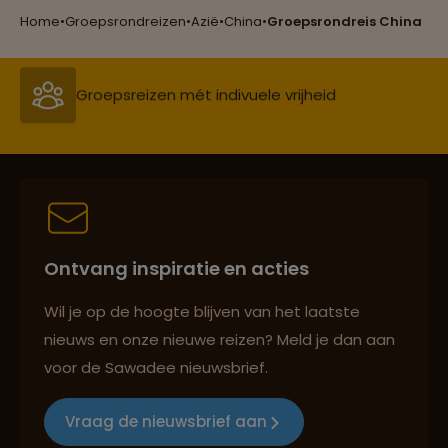
Groepsreizen mét indivuele vrijheid
Home
•
Groepsrondreizen
•
Azië
•
China
•
Groepsrondreis China
Persoonlijk en deskundig reisadvies
Best beoordeelde reisroutes
Ontvang inspiratie en acties
Reizen met oog voor mens, cultuur en milieu
Wil je op de hoogte blijven van het laatste
nieuws en onze nieuwe reizen? Meld je dan aan
voor de Sawadee nieuwsbrief.
Groepsreizen mét indivuele vrijheid
Vraag de nieuwsbrief aan