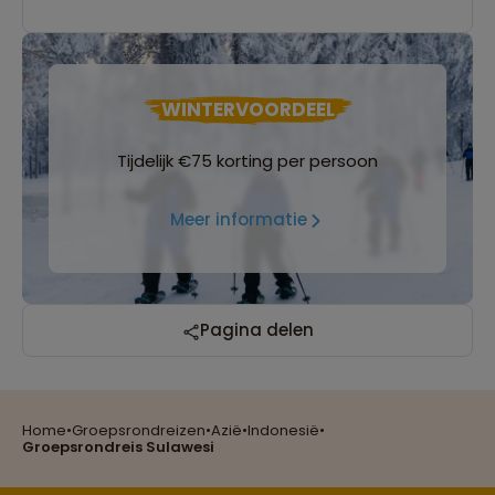
WINTERVOORDEEL
Tijdelijk €75 korting per persoon
Meer informatie
Reizen met oog voor mens, cultuur en milieu
Pagina delen
Home
•
Groepsrondreizen
•
Azië
•
Indonesië
•
Groepsreizen mét indivuele vrijheid
Groepsrondreis Sulawesi