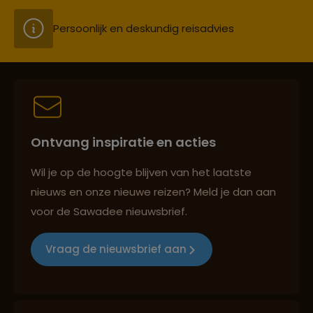
Persoonlijk en deskundig reisadvies
Best beoordeelde reisroutes
Ontvang inspiratie en acties
Reizen met oog voor mens, cultuur en milieu
Wil je op de hoogte blijven van het laatste
nieuws en onze nieuwe reizen? Meld je dan aan
voor de Sawadee nieuwsbrief.
Groepsreizen mét indivuele vrijheid
Vraag de nieuwsbrief aan
Persoonlijk en deskundig reisadvies