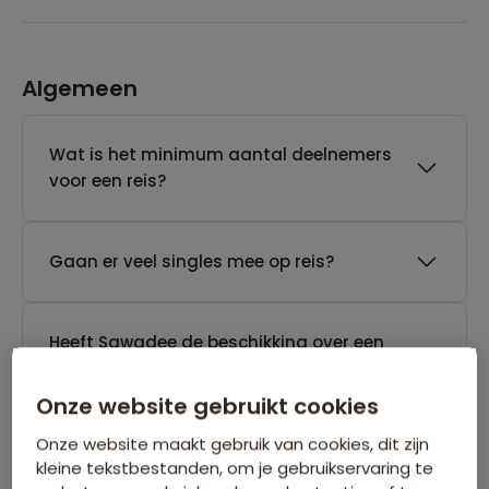
Algemeen
Wat is het minimum aantal deelnemers
voor een reis?
Gaan er veel singles mee op reis?
Heeft Sawadee de beschikking over een
24-uurs noodservice?
Onze website gebruikt cookies
Onze website maakt gebruik van cookies, dit zijn
Tot wanneer kan Sawadee een reis
kleine tekstbestanden, om je gebruikservaring te
annuleren die nog geen gegarandeerd