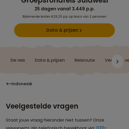
Groepsrondreis Sulawesi
25 dagen vanaf 3.449 p.p.
Bijkomende kosten €26,25 p.p. op basis van 2 personen
Data & prijzen
De reis
Data & prijzen
Reisroute
Verblijf & v
Indonesië
Veelgestelde vragen
Staat jouw vraag hieronder niet tussen? Onze
reisexperts zijn telefonisch bereikbaar via:
020-