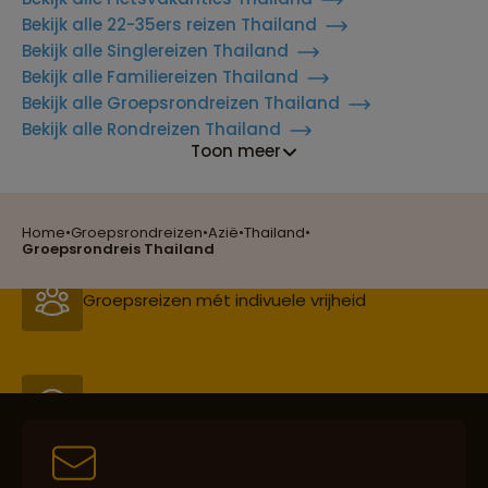
Bekijk alle 22-35ers reizen Thailand
Bekijk alle Singlereizen Thailand
Bekijk alle Familiereizen Thailand
Bekijk alle Groepsrondreizen Thailand
Bekijk alle Rondreizen Thailand
Reizen met oog voor mens, cultuur en milieu
Toon meer
Home
•
Groepsrondreizen
•
Azië
•
Thailand
•
Groepsreizen mét indivuele vrijheid
Groepsrondreis Thailand
Persoonlijk en deskundig reisadvies
Best beoordeelde reisroutes