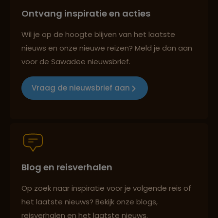
Ontvang inspiratie en acties
Reizen met oog voor mens, cultuur en milieu
Wil je op de hoogte blijven van het laatste
nieuws en onze nieuwe reizen? Meld je dan aan
voor de Sawadee nieuwsbrief.
Groepsreizen mét indivuele vrijheid
Vraag de nieuwsbrief aan
Persoonlijk en deskundig reisadvies
Blog en reisverhalen
Best beoordeelde reisroutes
Op zoek naar inspiratie voor je volgende reis of
het laatste nieuws? Bekijk onze blogs,
Reizen met oog voor mens, cultuur en milieu
reisverhalen en het laatste nieuws.