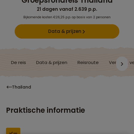
Groepsrondreis Thailand
21 dagen vanaf 2.639 p.p.
Bijkomende kosten €26,25 p.p. op basis van 2 personen
Data & prijzen
De reis
Data & prijzen
Reisroute
Verblijf & v
Thailand
Praktische informatie